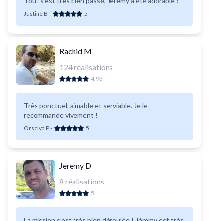
Tout s’est très bien passé, Jeremy a été adorable !
Justine B
-
5
Rachid M
124
réalisations
4.93
Très ponctuel, aimable et serviable. Je le
recommande vivement !
Orsolya P
-
5
Jeremy D
8
réalisations
5
La mission s’est très bien déroulée ! Jérémy est très