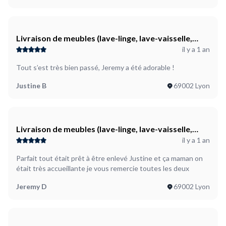
Livraison de meubles (lave-linge, lave-vaisselle,
il y a 1 an
petit frigo, grande étagère et deux petites
étagères)
Tout s’est très bien passé, Jeremy a été adorable !
Justine B
69002 Lyon
Livraison de meubles (lave-linge, lave-vaisselle,
il y a 1 an
petit frigo, grande étagère et deux petites
étagères)
Parfait tout était prêt à être enlevé Justine et ça maman on
était très accueillante je vous remercie toutes les deux
Jeremy D
69002 Lyon