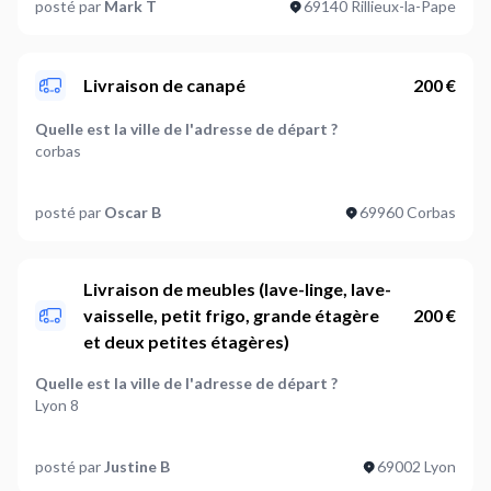
posté par
Mark T
69140 Rillieux-la-Pape
Livraison de canapé
200 €
Quelle est la ville de l'adresse de départ ?
corbas
Quelle est la ville de l'adresse d'arrivée ?
posté par
Oscar B
69960 Corbas
la courneuve
Que souhaitez-vous livrer ?
Autre
Livraison de meubles (lave-linge, lave-
vaisselle, petit frigo, grande étagère
200 €
Poids de l'article à livrer (optionnel)
et deux petites étagères)
Entre 50 et 100 kg
Quelle est la ville de l'adresse de départ ?
Faut-il assembler ou installer le produit lors de la
Lyon 8
livraison ?
Non
Quelle est la ville de l'adresse d'arrivée ?
posté par
Justine B
69002 Lyon
Lyon 2
Y-a-t-il des conditions particulières à appliquer à cette