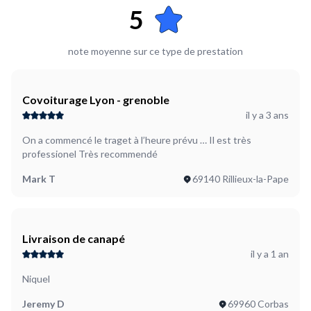
Volumineux
5
Où en êtes-vous dans votre projet ?
Je suis prêt à démarrer
note moyenne sur ce type de prestation
Plus d’infos...
J'aimerais de l'aide pour livrer un matelas (160 x 200) de Lyon
8ème à Villeurbanne.
Covoiturage Lyon - grenoble
il y a 3 ans
On a commencé le traget à l’heure prévu … Il est très
professionel Très recommendé
Mark T
69140 Rillieux-la-Pape
Livraison de canapé
il y a 1 an
Niquel
Jeremy D
69960 Corbas