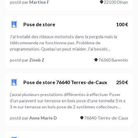
posté par
Martine F
22100 Dinan
Pose de store
100 €
J'ai installé des rideaux motorisés dans la pergola mais la
télécommande ne fonctionne pas. Problème de
programmation. Quelqu'un peut m'aider. J'ai besoin
également de mettre des LEDs autours.
posté par
Zineb Z
76360 Barentin
Pose de store 76640 Terres-de-Caux
250 €
j'aurai plusieurs prestations différentes à effectuer Poser
d'un paravent sur terrasse en bois pose d'une tonnelle 3 m x
3 m sur terrasse en bois pose de 2 systèmes collecteurs
d'eau sur gouttière zinc
posté par
Anne Marie D
76640 Terres-de-Caux