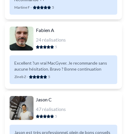
Martine F
-
5
Fabien A
24
réalisations
5
Excellent ?un vrai MacGyver. Je recommande sans
aucune hésitation. Bravo ? Bonne continuation
Zineb Z
-
5
Jason C
47
réalisations
5
Jason est très professionnel, plein de bons conseils