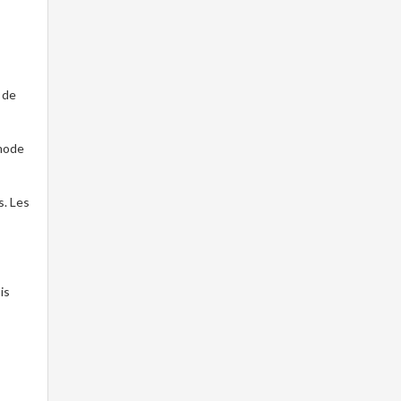
 de
 mode
s. Les
is