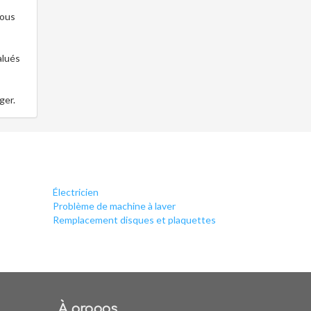
vous
alués
ger.
Électricien
Problème de machine à laver
Remplacement disques et plaquettes
À propos