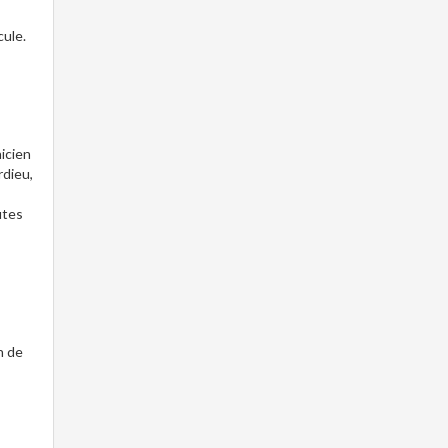
cule.
nicien
rdieu,
utes
n de