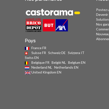
Postez 
Devenir 
Solution
Nos gar
Comment
Nouvea
Abonne
Pays
France FR
Suisse FR
Schweiz DE
Svizzera IT
Swiss EN
Belgique FR
België NL
Belgium EN
Nederland NL
Netherlands EN
United Kingdom EN