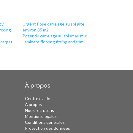
cy
Urgent Pose carrelage au sol gîte
rcoing
environ 35 m2
Poser du carrelage au sol et au mur
 carpet
Laminate flooring fitting and trim
À propos
Centre d'aide
À propos
Nous recrutons
Mentions légales
Conditions générales
Protection des données