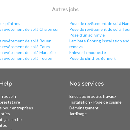
Autres jobs
es plinthes
Pose de revêtement de sol à Nan
 revêtement de sol à Chalon sur
Pose de revêtement de sol à Tou
Pose d'un sol vinyle
e revêtement de sol à Rouen
Laminate flooring installation and
e revêtement de sol à Tours
removal
 revêtement de sol à Marseille
Enlever la moquette
e revêtement de sol à Toulon
Pose de plinthes Bonnert
Help
Nos services
un besoin
Bricolage & petits travaux
prestataire
Installation
/
Pose de cuisine
s pour entreprises
Déménagement
anties
Jardinage
 ça marche
utés