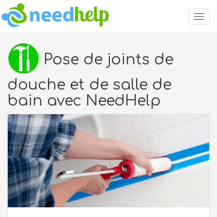
Togg
navig
Pose de joints de
douche et de salle de
bain avec NeedHelp