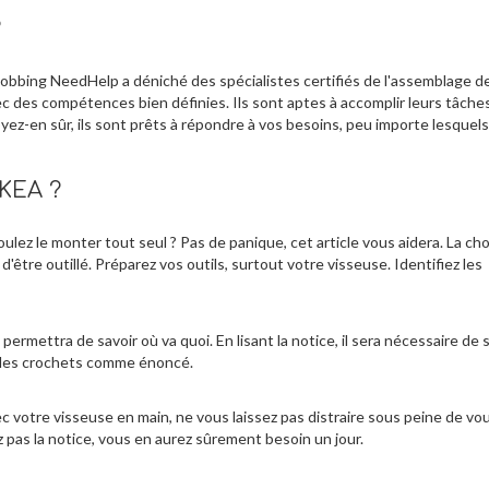
?
Jobbing NeedHelp a déniché des spécialistes certifiés de l'assemblage d
vec des compétences bien définies. Ils sont aptes à accomplir leurs tâche
oyez-en sûr, ils sont prêts à répondre à vos besoins, peu importe lesquels
KEA ?
ez le monter tout seul ? Pas de panique, cet article vous aidera. La cho
'être outillé. Préparez vos outils, surtout votre visseuse. Identifiez les
s permettra de savoir où va quoi. En lisant la notice, il sera nécessaire de 
et les crochets comme énoncé.
c votre visseuse en main, ne vous laissez pas distraire sous peine de vo
z pas la notice, vous en aurez sûrement besoin un jour.