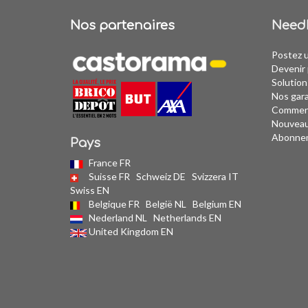
Nos partenaires
Need
Postez 
Devenir 
Solution
Nos gar
Comment
Nouvea
Abonne
Pays
France FR
Suisse FR
Schweiz DE
Svizzera IT
Swiss EN
Belgique FR
België NL
Belgium EN
Nederland NL
Netherlands EN
United Kingdom EN