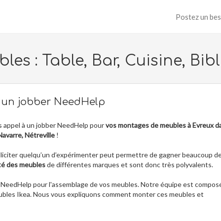
Postez un bes
s : Table, Bar, Cuisine, Bibl
r un jobber NeedHelp
es appel à un jobber NeedHelp pour
vos montages de meubles à Evreux d
Navarre, Nétreville
!
 solliciter quelqu’un d’expérimenter peut permettre de gagner beaucoup d
é des meubles
de différentes marques et sont donc très polyvalents.
bing NeedHelp pour l'assemblage de vos meubles. Notre équipe est compos
meubles Ikea. Nous vous expliquons comment monter ces meubles et