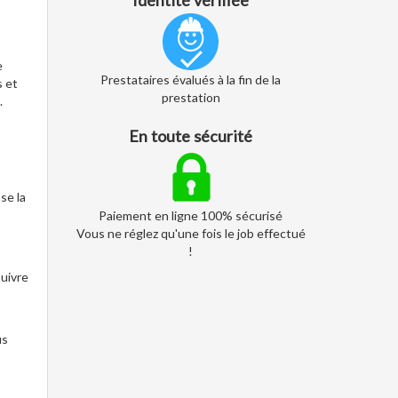
Identité vérifiée
e
Prestataires évalués à la fin de la
s et
prestation
.
En toute sécurité
se la
Paiement en ligne 100% sécurisé
Vous ne réglez qu'une fois le job effectué
!
suivre
us