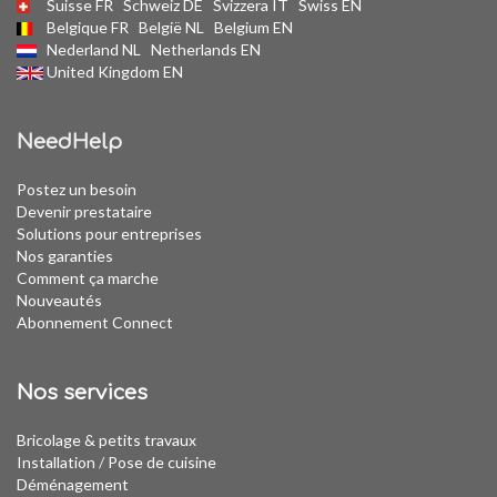
Suisse FR
Schweiz DE
Svizzera IT
Swiss EN
Belgique FR
België NL
Belgium EN
Nederland NL
Netherlands EN
United Kingdom EN
NeedHelp
Postez un besoin
Devenir prestataire
Solutions pour entreprises
Nos garanties
Comment ça marche
Nouveautés
Abonnement Connect
Nos services
Bricolage & petits travaux
Installation
/
Pose de cuisine
Déménagement