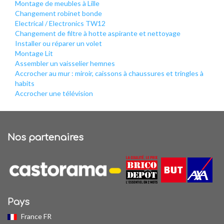
Montage de meubles à Lille
Changement robinet bonde
Electrical / Electronics TW12
Changement de filtre à hotte aspirante et nettoyage
Installer ou réparer un volet
Montage Lit
Assembler un vaisselier hemnes
Accrocher au mur : miroir, caissons à chaussures et tringles à
habits
Accrocher une télévision
Nos partenaires
Pays
France FR