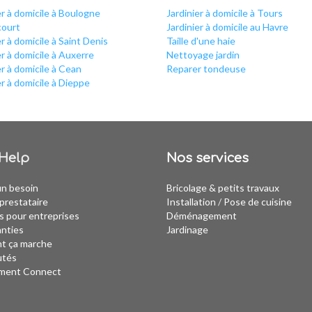
er à domicile à Boulogne
Jardinier à domicile à Tours
court
Jardinier à domicile au Havre
er à domicile à Saint Denis
Taille d'une haie
er à domicile à Auxerre
Nettoyage jardin
er à domicile à Cean
Reparer tondeuse
er à domicile à Dieppe
Help
Nos services
un besoin
Bricolage & petits travaux
prestataire
Installation
/
Pose de cuisine
s pour entreprises
Déménagement
anties
Jardinage
 ça marche
utés
ment Connect