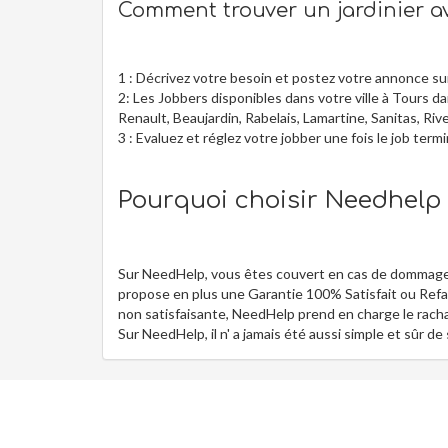
Comment trouver un jardinier 
1 : Décrivez votre besoin et postez votre annonce s
2: Les Jobbers disponibles dans votre ville à Tours 
Renault, Beaujardin, Rabelais, Lamartine, Sanitas, Ri
3 : Evaluez et réglez votre jobber une fois le job term
Pourquoi choisir Needhelp p
Sur NeedHelp, vous êtes couvert en cas de dommages
propose en plus une Garantie 100% Satisfait ou Refait
non satisfaisante, NeedHelp prend en charge le rachat
Sur NeedHelp, il n' a jamais été aussi simple et sûr de