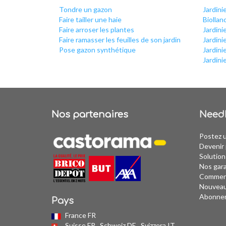
Tondre un gazon
Jardini
Faire tailler une haie
Biollan
Faire arroser les plantes
Jardini
Faire ramasser les feuilles de son jardin
Jardini
Pose gazon synthétique
Jardini
Jardini
Nos partenaires
Need
Postez 
Devenir 
Solution
Nos gar
Comment
Nouvea
Abonne
Pays
France FR
Suisse FR
Schweiz DE
Svizzera IT