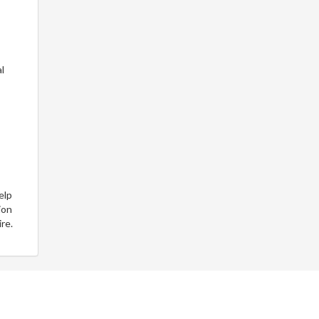
l
elp
ion
re.