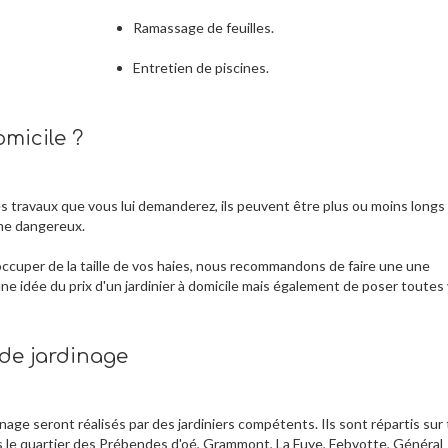
Ramassage de feuilles.
Entretien de piscines.
micile ?
es travaux que vous lui demanderez, ils peuvent être plus ou moins longs
ême dangereux.
ccuper de la taille de vos haies, nous recommandons de faire une une
ne idée du prix d'un jardinier à domicile mais également de poser toutes
 de jardinage
nage seront réalisés par des jardiniers compétents. Ils sont répartis sur
ans le quartier des Prébendes d'oé, Grammont, La Fuye, Febvotte, Général