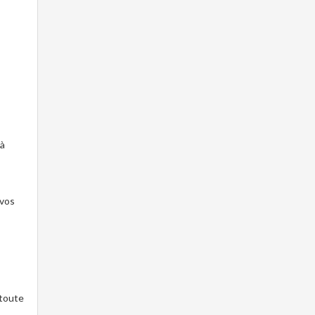
 à
 vos
 toute