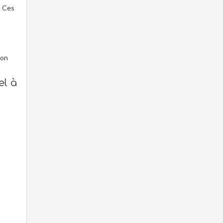
. Ces
son
el à