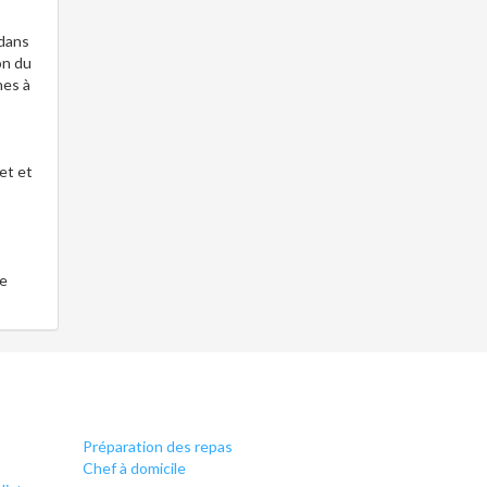
 dans
on du
hes à
et et
de
Préparation des repas
Chef à domicile