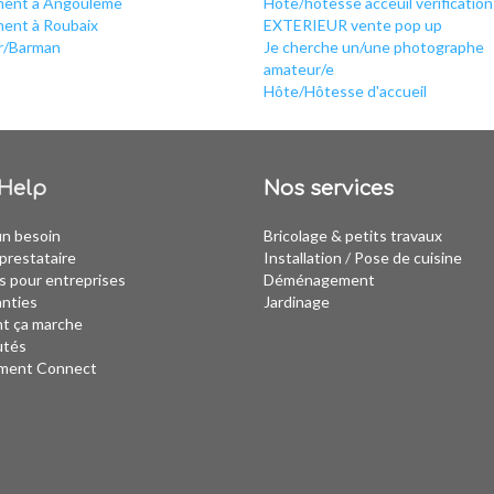
ent à Angoulême
Hote/hotesse acceuil vérification 
ent à Roubaix
EXTERIEUR vente pop up
r/Barman
Je cherche un/une photographe
amateur/e
Hôte/Hôtesse d'accueil
Help
Nos services
un besoin
Bricolage & petits travaux
prestataire
Installation
/
Pose de cuisine
s pour entreprises
Déménagement
anties
Jardinage
 ça marche
utés
ment Connect