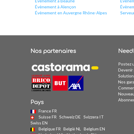
Évènement à Beaune
Évènem
Évènement à Alençon
Évènem
Évènement en Auvergne Rhône-Alpes
Serveu
Nos partenaires
Need
Postez 
Devenir 
Solution
Nos gar
Comment
Nouvea
Abonne
Pays
France FR
Suisse FR
Schweiz DE
Svizzera IT
Swiss EN
Belgique FR
België NL
Belgium EN