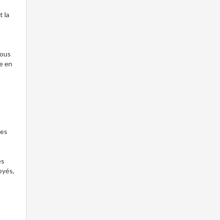
t la
vous
e en
des
es
oyés,