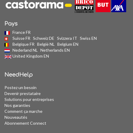
Pays
France FR
Suisse FR
Schweiz DE
Svizzera IT
Swiss EN
Belgique FR
België NL
Belgium EN
Nederland NL
Netherlands EN
United Kingdom EN
NeedHelp
Postez un besoin
Devenir prestataire
Solutions pour entreprises
Nos garanties
Comment ça marche
Nouveautés
Abonnement Connect