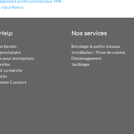
gement professionnel pour PME
t-Up à Nancy
Help
Nos services
un besoin
Bricolage & petits travaux
prestataire
Installation
/
Pose de cuisine
s pour entreprises
Déménagement
anties
Jardinage
 ça marche
utés
ment Connect