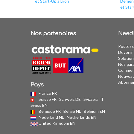
et Start-Up à Lyon
Déména
et Star
Nos partenaires
Need
Postez 
Devenir 
Solution
Nos gar
Comment
Nouvea
Abonne
Pays
France FR
Suisse FR
Schweiz DE
Svizzera IT
Swiss EN
Belgique FR
België NL
Belgium EN
Nederland NL
Netherlands EN
United Kingdom EN