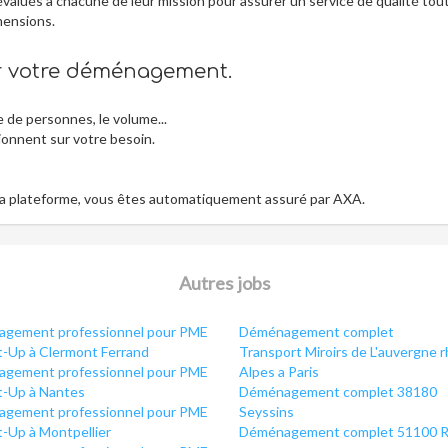
évalués à chacune de leur mission pour assurer un service de qualité tou
mensions.
er votre déménagement.
e de personnes, le volume...
tionnent sur votre besoin.
 la plateforme, vous êtes automatiquement assuré par AXA.
Autres jobs
gement professionnel pour PME
Déménagement complet
t-Up à Clermont Ferrand
Transport Miroirs de L'auvergne 
gement professionnel pour PME
Alpes a Paris
t-Up à Nantes
Déménagement complet 38180
gement professionnel pour PME
Seyssins
t-Up à Montpellier
Déménagement complet 51100 