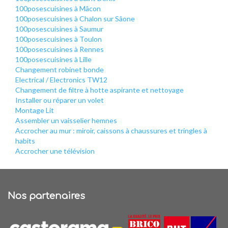
100posescuisines à Mâcon
100posescuisines à Chalon sur Sâone
100posescuisines à Saumur
100posescuisines à Toulon
100posescuisines à Rennes
100posescuisines à Lille
Changement robinet bonde
Electrical / Electronics TW12
Changement de filtre à hotte aspirante et nettoyage
Installer ou réparer un volet
Montage Lit
Assembler un vaisselier hemnes
Accrocher au mur : miroir, caissons à chaussures et tringles à
habits
Accrocher une télévision
Nos partenaires