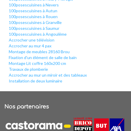
100posescuisines à Nevers
100posescuisines à Autun
100posescuisines à Rouen
100posescuisines à Granville
100posescuisines à Saumur
100posescuisines à Angoulême
Accrocher une télévision
Accrocher au mur 4 pax
Montage de meubles 28160 Brou
Fixation d'un élément de salle de bain
Montage Lit coffre 160x200 cm
Travaux de plomberie
Accrocher au mur un miroir et des tableaux
Installation de deux luminaire
Nos partenaires