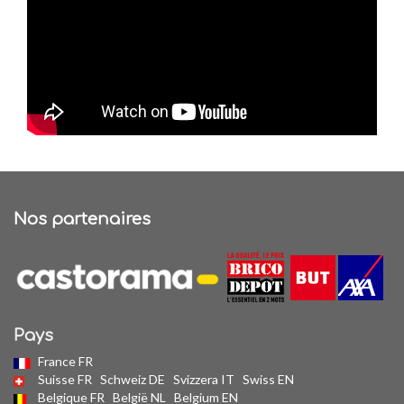
Nos partenaires
Pays
France FR
Suisse FR
Schweiz DE
Svizzera IT
Swiss EN
Belgique FR
België NL
Belgium EN