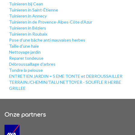
Tuinieren bij Cean
Tuinieren in Saint-Étienne
Tuinieren in Annecy
Tuinieren in de Provence-Alpes-Côte d'Azur
Tuinieren in Béziers
Tuinieren in Roubaix
Pose d’une bâche anti mauvaises herbes
Taille d'une haie
Nettoyage jardin
Reparer tondeuse
Débroussaillage d'arbres
Tondre la pelouse
ENTRETIEN JARDIN = 5 EME TONTE et DEBROUSSAILLER
TERRAIN:/CHEMIN/TALU NETTOYER - SOUFFLE R HERBE
GRILLEE
Onze partners