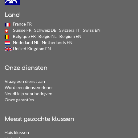
Land
France FR
Suisse FR
Schweiz DE
Svizzera IT
Swiss EN
Belgique FR
België NL
Belgium EN
Nederland NL
Netherlands EN
United Kingdom EN
Onze diensten
Vraag een dienst aan
Word een dienstverlener
NeedHelp voor bedrijven
Onze garanties
Meest gezochte klussen
Huis klussen