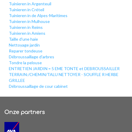
Tuinieren in Argenteuil
Tuinieren in Créteil
Tuinieren in de Alpes-Maritimes
Tuinieren in Mulhouse
Tuinieren in Reims
Tuinieren in Amiens
Taille d'une haie
Nettoyage jardin
Reparer tondeuse
Débroussaillage d'arbres
Tondre la pelouse
ENTRETIEN JARDIN = 5 EME TONTE et DEBROUSSAILLER
TERRAIN:/CHEMIN/TALU NETTOYER - SOUFFLE R HERBE
GRILLEE
Débroussaillage de cour cabinet
Onze partners