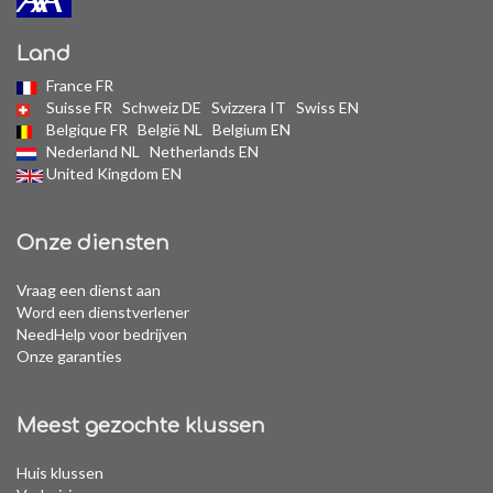
Land
France FR
Suisse FR
Schweiz DE
Svizzera IT
Swiss EN
Belgique FR
België NL
Belgium EN
Nederland NL
Netherlands EN
United Kingdom EN
Onze diensten
Vraag een dienst aan
Word een dienstverlener
NeedHelp voor bedrijven
Onze garanties
Meest gezochte klussen
Huis klussen