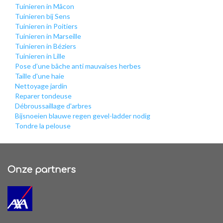
Tuinieren in Mâcon
Tuinieren bij Sens
Tuinieren in Poitiers
Tuinieren in Marseille
Tuinieren in Béziers
Tuinieren in Lille
Pose d’une bâche anti mauvaises herbes
Taille d'une haie
Nettoyage jardin
Reparer tondeuse
Débroussaillage d'arbres
Bijsnoeien blauwe regen gevel-ladder nodig
Tondre la pelouse
Onze partners