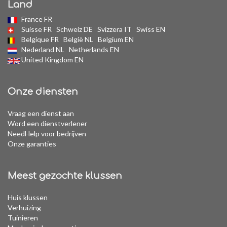
Land
France FR
Suisse FR
Schweiz DE
Svizzera IT
Swiss EN
Belgique FR
België NL
Belgium EN
Nederland NL
Netherlands EN
United Kingdom EN
Onze diensten
Vraag een dienst aan
Word een dienstverlener
NeedHelp voor bedrijven
Onze garanties
Meest gezochte klussen
Huis klussen
Verhuizing
Tuinieren