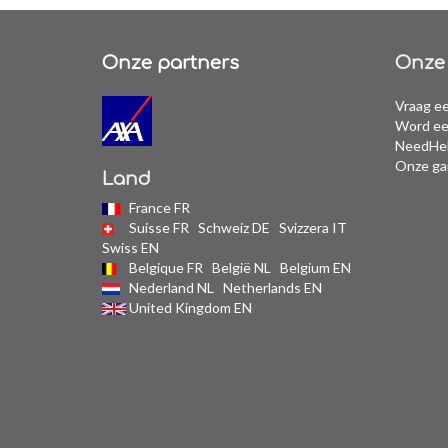
Onze partners
Onze 
Vraag ee
Word ee
NeedHel
Onze ga
Land
France FR
Suisse FR
Schweiz DE
Svizzera IT
Swiss EN
Belgique FR
België NL
Belgium EN
Nederland NL
Netherlands EN
United Kingdom EN