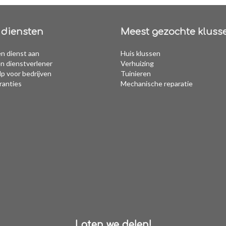
diensten
Meest gezochte kluss
n dienst aan
Huis klussen
n dienstverlener
Verhuizing
p voor bedrijven
Tuinieren
ranties
Mechanische reparatie
Laten we delen!