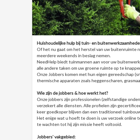
Huishoudelijke hulp bij tuin- en buitenwerkzaamhede
Of het nu gaat om het herstel van uw buitenruimte na
meerdere weekends in beslag nemen.
NeedHelp biedt tuinmannen aan voor uw buitenwerk 
alle andere taken om uw groene ruimte op te knappe
Onze Jobbers komen met hun eigen gereedschap (sno
thermische apparaten zoals heggenscharen, grasmaai
Wie zijn de jobbers & hoe werkt het?
Onze jobbers zijn professionelen (zelfstandige ond
verzekert alle diensten. Alle profielen zijn gecertific
keer goedkoper blijven dan een traditioneel tuinbouw
Het enige wat u hoeft te doen is uw verzoek online 
te wachten tot hij zijn missie heeft voltooid.
Jobbers' vakgebied: