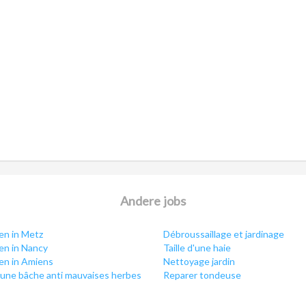
Andere jobs
en in Metz
Débroussaillage et jardinage
en in Nancy
Taille d'une haie
en in Amiens
Nettoyage jardin
’une bâche anti mauvaises herbes
Reparer tondeuse