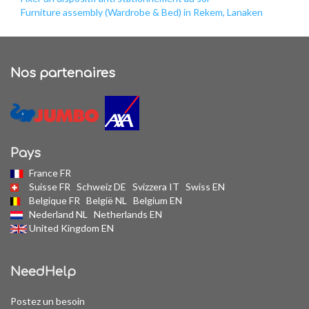
Furniture assembly (Wardrobe & Bed) in Rekem, Lanaken
Nos partenaires
Pays
France FR
Suisse FR
Schweiz DE
Svizzera IT
Swiss EN
Belgique FR
België NL
Belgium EN
Nederland NL
Netherlands EN
United Kingdom EN
NeedHelp
Postez un besoin