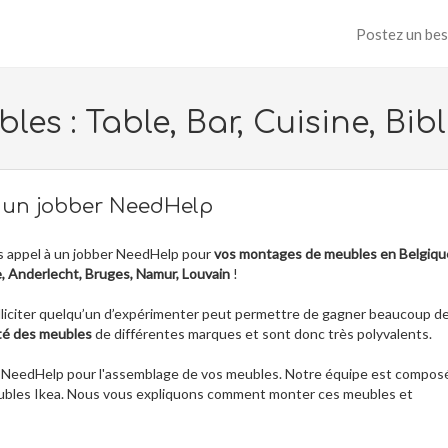
Postez un bes
s : Table, Bar, Cuisine, Bibl
r un jobber NeedHelp
es appel à un jobber NeedHelp pour
vos montages de meubles en Belgiqu
e, Anderlecht, Bruges, Namur, Louvain
!
 solliciter quelqu’un d’expérimenter peut permettre de gagner beaucoup d
é des meubles
de différentes marques et sont donc très polyvalents.
bing NeedHelp pour l'assemblage de vos meubles. Notre équipe est compos
meubles Ikea. Nous vous expliquons comment monter ces meubles et