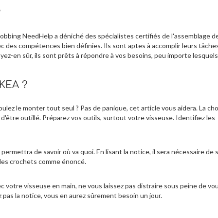
?
Jobbing NeedHelp a déniché des spécialistes certifiés de l'assemblage d
vec des compétences bien définies. Ils sont aptes à accomplir leurs tâche
oyez-en sûr, ils sont prêts à répondre à vos besoins, peu importe lesquels
KEA ?
ez le monter tout seul ? Pas de panique, cet article vous aidera. La cho
'être outillé. Préparez vos outils, surtout votre visseuse. Identifiez les
s permettra de savoir où va quoi. En lisant la notice, il sera nécessaire de 
et les crochets comme énoncé.
c votre visseuse en main, ne vous laissez pas distraire sous peine de vo
z pas la notice, vous en aurez sûrement besoin un jour.