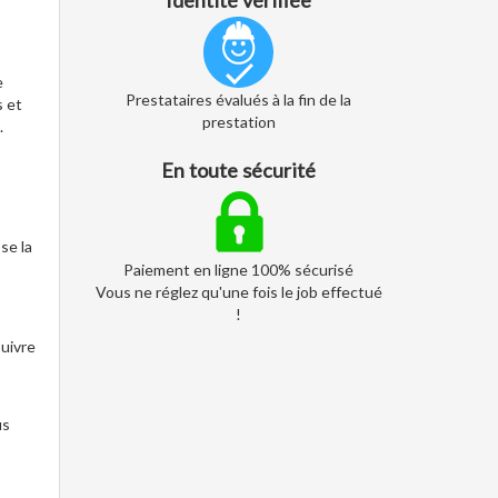
Identité vérifiée
e
Prestataires évalués à la fin de la
s et
prestation
.
En toute sécurité
se la
Paiement en ligne 100% sécurisé
Vous ne réglez qu'une fois le job effectué
!
suivre
us