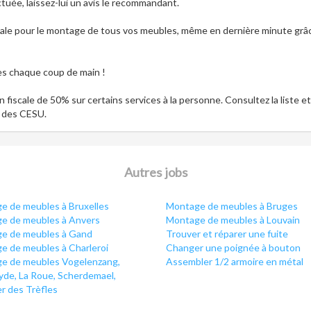
ectuée, laissez-lui un avis le recommandant.
viale pour le montage de tous vos meubles, même en dernière minute grâ
ès chaque coup de main !
 fiscale de 50% sur certains services à la personne. Consultez la liste et
te des CESU.
Autres jobs
e de meubles à Bruxelles
Montage de meubles à Bruges
e de meubles à Anvers
Montage de meubles à Louvain
e de meubles à Gand
Trouver et réparer une fuite
e de meubles à Charleroi
Changer une poignée à bouton
e de meubles Vogelenzang,
Assembler 1/2 armoire en métal
de, La Roue, Scherdemael,
r des Trèfles