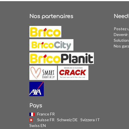
Nos partenaires
Need
Postez 
Devenir 
Solution
Nos gar
Pays
France FR
Suisse FR
Schweiz DE
Svizzera IT
Swiss EN