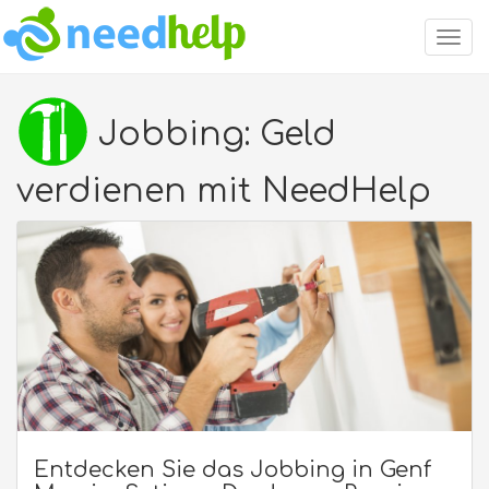
Togg
navig
Jobbing: Geld
verdienen mit NeedHelp
Entdecken Sie das Jobbing in Genf