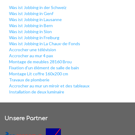
Was ist Jobbing in der Schweiz
Was ist Jobbing in Genf
Was ist Jobbing in Lausanne
Was ist Jobbing in Bern
Was ist Jobbing in Sion
Was ist Jobbing in Freiburg
Was ist Jobbing in La Chaux-de-Fonds
Accrocher une télévision
Accrocher au mur 4 pax
Montage de meubles 28160 Brou
Fixation d'un élément de salle de bain
Montage Lit coffre 160x200 cm
Travaux de plomberie
Accrocher au mur un miroir et des tableaux
Installation de deux luminaire
Unsere Partner