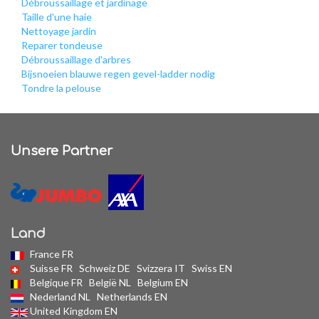
Débroussaillage et jardinage
Taille d'une haie
Nettoyage jardin
Reparer tondeuse
Débroussaillage d'arbres
Bijsnoeien blauwe regen gevel-ladder nodig
Tondre la pelouse
Unsere Partner
Land
France FR
Suisse FR
Schweiz DE
Svizzera IT
Swiss EN
Belgique FR
België NL
Belgium EN
Nederland NL
Netherlands EN
United Kingdom EN