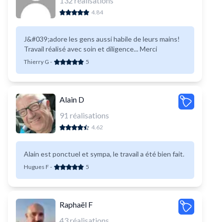
132
réalisations
4.84
J&#039;adore les gens aussi habile de leurs mains!
Travail réalisé avec soin et diligence... Merci
Thierry G
-
5
Alain D
91
réalisations
4.62
Alain est ponctuel et sympa, le travail a été bien fait.
Hugues F
-
5
Raphaël F
43
réalisations