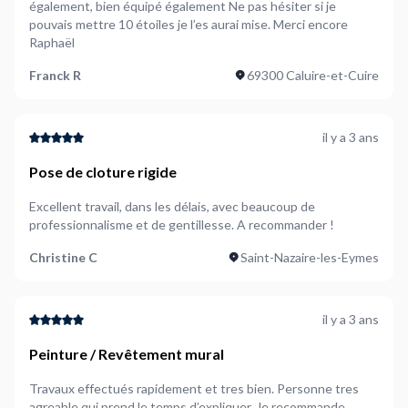
également, bien équipé également Ne pas hésiter si je
pouvais mettre 10 étoiles je l’es aurai mise. Merci encore
Raphaël
Franck R
69300 Caluire-et-Cuire
il y a 3 ans
Pose de cloture rigide
Excellent travail, dans les délais, avec beaucoup de
professionnalisme et de gentillesse. A recommander !
Christine C
Saint-Nazaire-les-Eymes
il y a 3 ans
Peinture / Revêtement mural
Travaux effectués rapidement et tres bien. Personne tres
agreable qui prend le temps d’expliquer. Je recommande