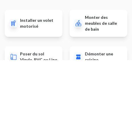
Monter des
Installer un volet
meubles de salle
motorisé
de bain
Poser du sol
Démonter une
Vinyle, PVC ou Lino
cuisine
Déplacer un objet
Installer une
lourd
alarme