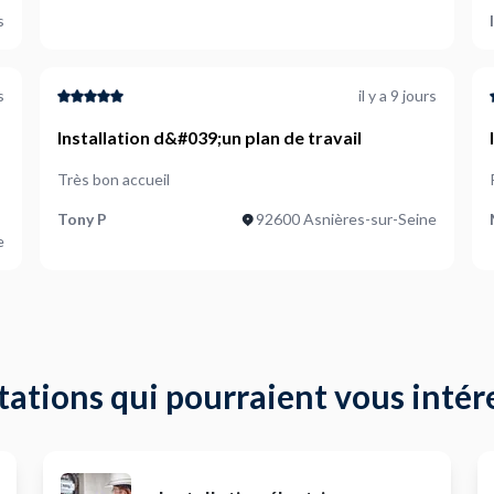
s
s
il y a 9 jours
Installation d&#039;un plan de travail
Très bon accueil
Tony P
92600 Asnières-sur-Seine
e
tations qui pourraient vous intér