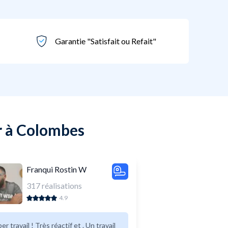
Garantie "Satisfait ou Refait"
r à Colombes
Franqui Rostin W
317
réalisations
4.9
vail ! Très réactif et . Un travail