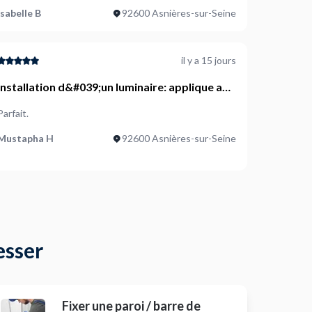
Isabelle B
92600 Asnières-sur-Seine
il y a 15 jours
Installation d&#039;un luminaire: applique a
fixer au mur
Parfait.
Mustapha H
92600 Asnières-sur-Seine
esser
Fixer une paroi / barre de