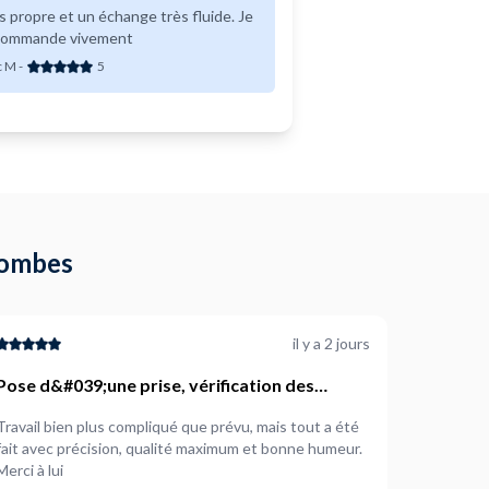
s propre et un échange très fluide. Je
commande vivement
c M
-
5
olombes
il y a 2 jours
Pose d&#039;une prise, vérification des
autres
Travail bien plus compliqué que prévu, mais tout a été
fait avec précision, qualité maximum et bonne humeur.
Merci à lui