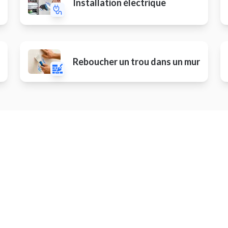
Installation électrique
Reboucher un trou dans un mur
Autres prestations
er une chatière
Installer / rénover une cuisin
on thermique
Dépannage de serrurerie