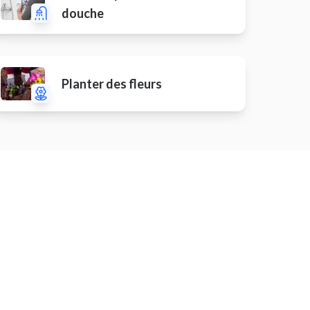
douche
Planter des fleurs
e
Évacuer des déchets
Installer une cheminée électrique