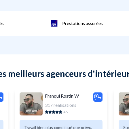
és
Prestations assurées
es meilleurs agenceurs d'intérieu
Franqui Rostin W
317
réalisations
4.9
Travail bien plus compliqué que prévu,
Super tra