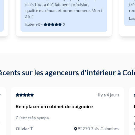
mais tout a été fait avec précision,
trè
qualité maximum et bonne humeur. Merci
re
à lui
Loi
Isabelle B
-
5
écents sur les agenceurs d'intérieur à C
r
il y a 4 jours
Remplacer un robinet de baignoire
Client très sympa
!
Olivier T
92270 Bois-Colombes