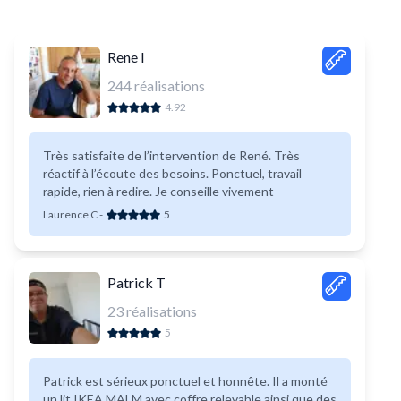
Rene I
244
réalisations
4.92
Très satisfaite de l’intervention de René. Très
réactif à l’écoute des besoins. Ponctuel, travail
rapide, rien à redire. Je conseille vivement
Laurence C
-
5
Patrick T
23
réalisations
5
Patrick est sérieux ponctuel et honnête. Il a monté
un lit IKEA MALM avec coffre relevable ainsi que des