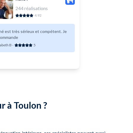
244
réalisations
4.92
é est très sérieux et compétent. Je
commande
sabeth B
-
5
ur à Toulon ?
énovation intérieure, ces spécialistes peuvent aussi