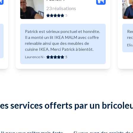
23
réalisations
5
Patrick est sérieux ponctuel et honnête.
Ren
Il a monté un lit IKEA MALM avec coffre
re
relevable ainsi que des meubles de
Eli
cuisine IKEA. Merci Patrick à bientôt.
Laurence N
-
5
es services offerts par un bricole
 là pour vous prêter main-forte
Si vous avez des projets de r