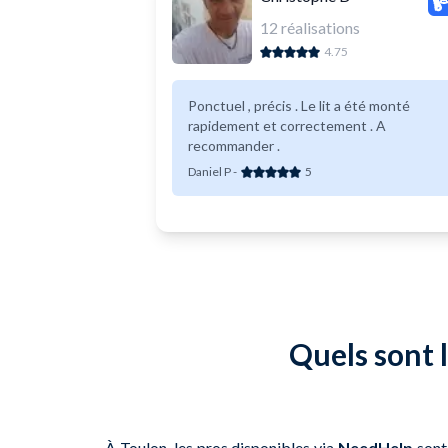
12
réalisations
4.75
Ponctuel , précis . Le lit a été monté
rapidement et correctement . A
recommander .
Daniel P
-
5
Quels sont l
À Toulon, les pros disponibles via
NeedHelp
sont