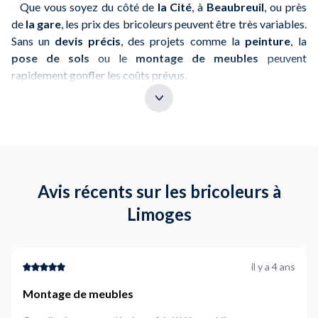
Que vous soyez du côté de
la Cité
, à
Beaubreuil
, ou près
de
la gare
, les prix des bricoleurs peuvent être très variables.
Sans un
devis précis
, des projets comme la
peinture
, la
pose de sols
ou le
montage de meubles
peuvent
rapidement gonfler les coûts prévus.
Grâce à
NeedHelp
, vous avez la possibilité de comparer
les devis de différents bricoleurs locaux et de connaître un
tarif fixe avant le début des travaux
. Cela vous permet de
maîtriser vos dépenses, que ce soit pour de petits travaux
d’entretien ou pour des rénovations d’envergure.
Conseil
: Assurez-vous d'avoir un devis détaillé en main
Avis récents sur les bricoleurs à
pour éviter toute mauvaise surprise financière.
Limoges
2. Évaluations clientes sur les profils
de bricoleurs
il y a 4 ans
Montage de meubles
Dans des zones comme
le centre-ville
ou
l’Aurence
, il peut
être difficile de repérer un bricoleur digne de confiance sans