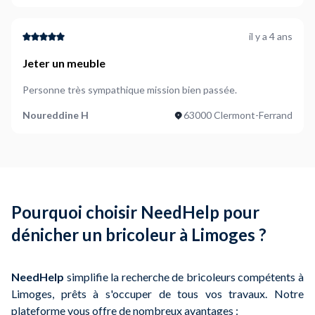
locales, assurant un
bon rapport qualité-prix
tout en
garantissant la qualité des travaux.
il y a 4 ans
Conseil
: Comparez toujours plusieurs offres pour obtenir
Jeter un meuble
le meilleur tarif, tout en veillant à la qualité du service.
Personne très sympathique mission bien passée.
Noureddine H
63000 Clermont-Ferrand
Pourquoi choisir NeedHelp pour
dénicher un bricoleur à Limoges ?
NeedHelp
simplifie la recherche de bricoleurs compétents à
Limoges, prêts à s'occuper de tous vos travaux. Notre
plateforme vous offre de nombreux avantages :