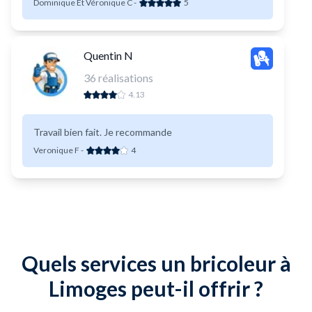
Dominique Et Véronique C
-
5
Quentin N
36
réalisations
4.13
Travail bien fait. Je recommande
Veronique F
-
4
Quels services un bricoleur à
Limoges peut-il offrir ?