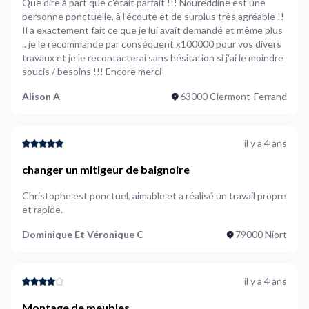
Que dire à part que c’était parfait !!! Noureddine est une
les avis des autres clients. Un mauvais choix pourrait se
personne ponctuelle, à l’écoute et de surplus très agréable !!
solder par des travaux mal exécutés, nécessitant des
Il a exactement fait ce que je lui avait demandé et même plus
.. je le recommande par conséquent x100000 pour vos divers
interventions supplémentaires.
travaux et je le recontacterai sans hésitation si j’ai le moindre
Les bricoleurs sur
NeedHelp
reçoivent des évaluations de
soucis / besoins !!! Encore merci
clients qui ont déjà utilisé leurs services. Chaque prestation,
qu'il s'agisse de
petites tâches
ou de
rénovations
Alison A
63000 Clermont-Ferrand
complexes
, est notée, vous donnant l'assurance de la qualité
du travail effectué.
il y a 4 ans
3. Disponibilité et réactivité des
changer un mitigeur de baignoire
bricoleurs
Christophe est ponctuel, aimable et a réalisé un travail propre
et rapide.
À
Limoges
, des urgences comme une
fuite d'eau
, un
Dominique Et Véronique C
79000 Niort
meuble à monter
ou une
réparation à faire
demandent
souvent une réaction rapide. Que vous vous trouviez à
la
Boucherie
ou près de
la Gare
, dénicher un bricoleur
il y a 4 ans
disponible sur-le-champ peut être un défi, surtout pour des
situations urgentes.
Montage de meubles