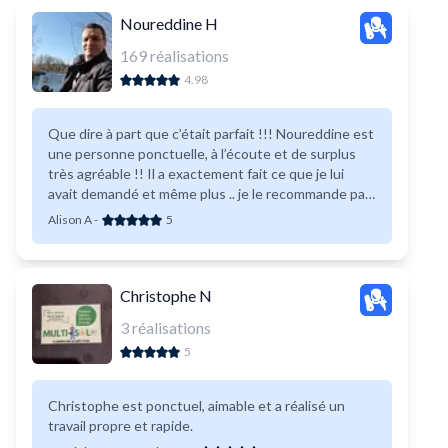
Noureddine H
169
réalisations
4.98
Que dire à part que c’était parfait !!! Noureddine est
une personne ponctuelle, à l’écoute et de surplus
très agréable !! Il a exactement fait ce que je lui
avait demandé et même plus .. je le recommande par
conséquent x100000 pour vos divers travaux et je le
Alison A
-
5
recontacterai sans hésitation si j’ai le moindre soucis
/ besoins !!! Encore merci
Christophe N
3
réalisations
5
Christophe est ponctuel, aimable et a réalisé un
travail propre et rapide.