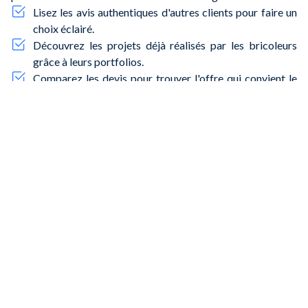
Lisez les avis authentiques d'autres clients pour faire un
choix éclairé.
Découvrez les projets déjà réalisés par les bricoleurs
grâce à leurs portfolios.
Comparez les devis pour trouver l'offre qui convient le
mieux à votre budget.
Trouvez des bricoleurs disponibles rapidement, que ce
soit pour des urgences ou des projets planifiés.
Choisissez des professionnels certifiés pour garantir la
qualité et la sécurité de vos travaux.
Que vous habitiez à
la Cité
, à
Beaubreuil
, ou près du
centre-
ville
,
NeedHelp
vous permet de trouver facilement un
bricoleur de confiance, capable de réaliser vos projets avec
efficacité et professionnalisme. Les professionnels présents
sur NeedHelp ne sont pas des employés de la plateforme,
mais des travailleurs indépendants opérant de manière
autonome.