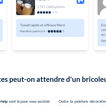
1741
réalisations
4.93
Travail rapide et efficace Merci
Excell
co
Maryline Leprince A
-
5
en 
Dan
ces peut-on attendre d'un bricole
Help
sont là pour vous assister
Outre la peinture décorativ