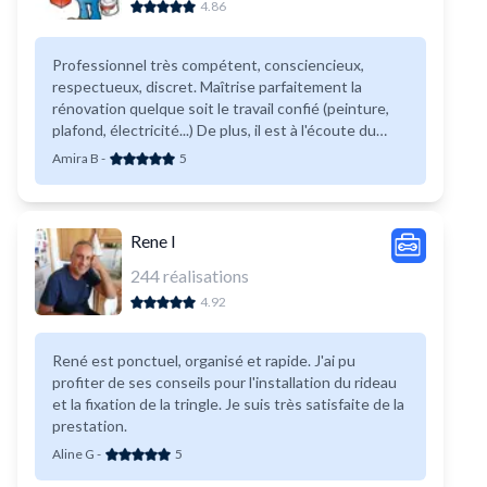
4.86
Professionnel très compétent, consciencieux,
respectueux, discret. Maîtrise parfaitement la
rénovation quelque soit le travail confié (peinture,
plafond, électricité...) De plus, il est à l'écoute du
client , donne des conseils judicieux. Excellent
Amira B
-
5
travail, ma satisfaction est totale pour un prix très
raisonnable. Je recommande sans aucune réserve.
Rene I
244
réalisations
4.92
René est ponctuel, organisé et rapide. J'ai pu
profiter de ses conseils pour l'installation du rideau
et la fixation de la tringle. Je suis très satisfaite de la
prestation.
Aline G
-
5