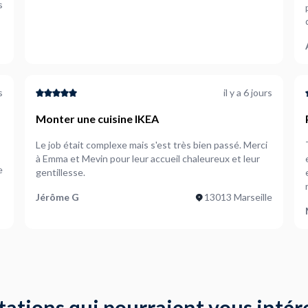
s
d
s
il y a 6 jours
Monter une cuisine IKEA
Le job était complexe mais s'est très bien passé. Merci
à Emma et Mevin pour leur accueil chaleureux et leur
e
gentillesse.
Jérôme G
13013 Marseille
tations qui pourraient vous intér