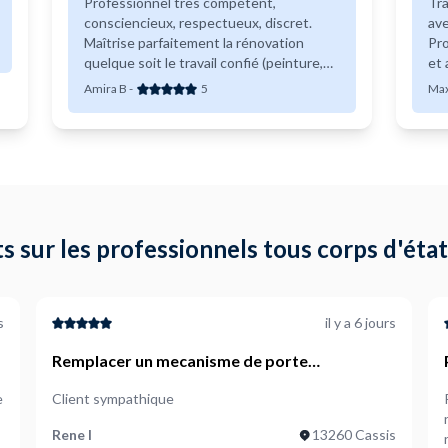
Professionnel très compétent,
Tra
consciencieux, respectueux, discret.
ave
Maîtrise parfaitement la rénovation
Pro
quelque soit le travail confié (peinture,
et 
plafond, électricité...) De plus, il est à
co
Amira B
-
5
Ma
l'écoute du client , donne des conseils
judicieux. Excellent travail, ma
satisfaction est totale pour un prix très
raisonnable. Je recommande sans
aucune réserve.
ts sur les professionnels tous corps d'éta
s
il y a 6 jours
Remplacer un mecanisme de porte
coulissante
e
Client sympathique
Pr
r
Rene I
13260 Cassis