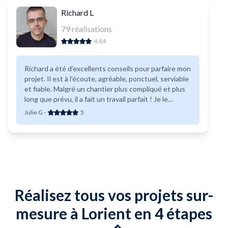
avec des menuisiers et des poseurs de sol qualifiés à Lorient.
Richard L
Ces professionnels peuvent vous aider dans la pose de votre
parquet, vous offrant des conseils précieux et un savoir-faire
79
réalisations
inégalé. Ne laissez pas le choix du parquet et son installation
4.84
au hasard ; faites appel à des experts pour transformer votre
espace avec style et durabilité.
Richard a été d'excellents conseils pour parfaire mon
projet. Il est à l'écoute, agréable, ponctuel, serviable
et fiable. Malgré un chantier plus compliqué et plus
long que prévu, il a fait un travail parfait ! Je le
recommande à 200%.
Julie G
-
5
Réalisez tous vos projets sur-
mesure à Lorient en 4 étapes