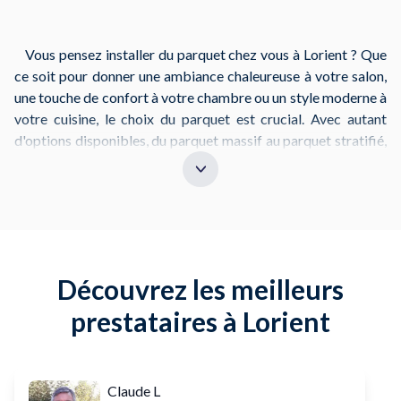
Vous pensez installer du parquet chez vous à Lorient ? Que
ce soit pour donner une ambiance chaleureuse à votre salon,
une touche de confort à votre chambre ou un style moderne à
votre cuisine, le choix du parquet est crucial. Avec autant
d'options disponibles, du parquet massif au parquet stratifié,
en passant par des modèles écologiques, il est important de
bien se préparer avant de commencer votre projet.
La pose de parquet peut sembler compliquée, mais avec les
bonnes informations et une préparation adéquate, vous
pouvez réaliser une installation parfaite. Avant de
Découvrez les meilleurs
commencer, choisissez le type de parquet qui correspond le
mieux à vos besoins : parquet en chêne, en bambou, ou même
prestataires à Lorient
en teck pour une touche plus exotique. Réfléchissez aussi à la
technique de pose qui vous convient, que ce soit un parquet à
clipser, collé ou flottant.
Claude L