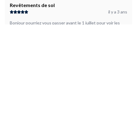
Revêtements de sol
il y a 3 ans
Bonjour pourriez vous passer avant le 1 juillet pour voir les
futurs travaux
Andree L
29000 Quimper
Revêtements de sol
il y a 3 ans
Personne très gentil travail soigner
Marthe L
29830 Plourin
Faire une demande