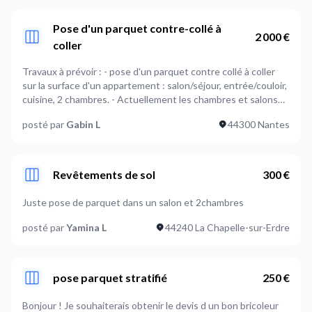
Pose d'un parquet contre-collé à
2 000 €
coller
Travaux à prévoir : - pose d'un parquet contre collé à coller
sur la surface d'un appartement : salon/séjour, entrée/couloir,
cuisine, 2 chambres. - Actuellement les chambres et salons
sont sur vieux parquet et la cuisine et le couloir sur carrelage
posté par
Gabin L
44300 Nantes
: l'appartement étant un peu vieux et les sols n'ont jamais été
repris il faut voir s'il est nécessaire de faire un ragréage. Par
manque de temps, je ne peux pas le poser moi-même : il faut
que le parquet de la cuisine soit posé et finalisé avant le 22
Revêtements de sol
300 €
février, et pour le reste il faudrait finir la semaine qui suit maxi.
je vous joins les photos de l'état actuel des sols. Je
Juste pose de parquet dans un salon et 2chambres
commanderai le parquet et la colle et l'isolant (en accord avec
vous sur les matériaux que je vais commander cette semaine)
posté par
Yamina L
44240 La Chapelle-sur-Erdre
pose parquet stratifié
250 €
Bonjour ! Je souhaiterais obtenir le devis d un bon bricoleur