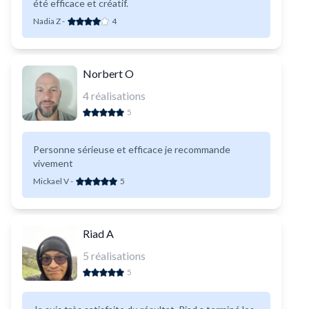
été efficace et créatif.
Nadia Z
-
4
Norbert O
4
réalisations
5
Personne sérieuse et efficace je recommande
vivement
Mickael V
-
5
Riad A
5
réalisations
5