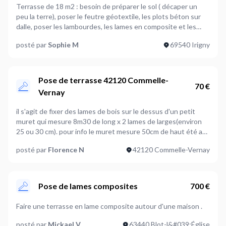
Terrasse de 18 m2 : besoin de préparer le sol ( décaper un
peu la terre), poser le feutre géotextile, les plots béton sur
dalle, poser les lambourdes, les lames en composite et les
finitions.
posté par
Sophie M
69540 Irigny
Pose de terrasse 42120 Commelle-
70 €
Vernay
il s'agit de fixer des lames de bois sur le dessus d'un petit
muret qui mesure 8m30 de long x 2 lames de larges(environ
25 ou 30 cm). pour info le muret mesure 50cm de haut été a
été réalisé en moellons.
posté par
Florence N
42120 Commelle-Vernay
Pose de lames composites
700 €
Faire une terrasse en lame composite autour d'une maison .
posté par
Mickael V
63440 Blot-l&#039;Église