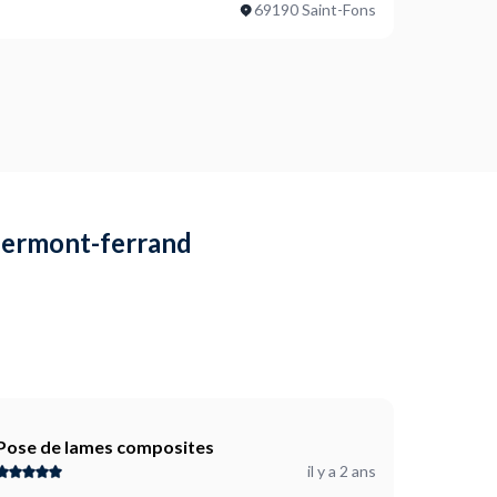
69190 Saint-Fons
Clermont-ferrand
Pose de lames composites
il y a 2 ans