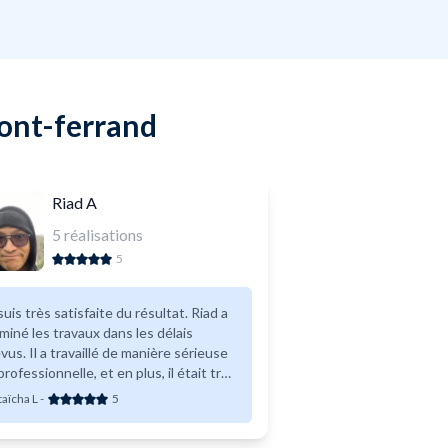
mont-ferrand
Riad A
5
réalisations
5
uis très satisfaite du résultat. Riad a
miné les travaux dans les délais
vus. Il a travaillé de manière sérieuse
professionnelle, et en plus, il était très
sympathique et je le recommande
aïcha L
-
5