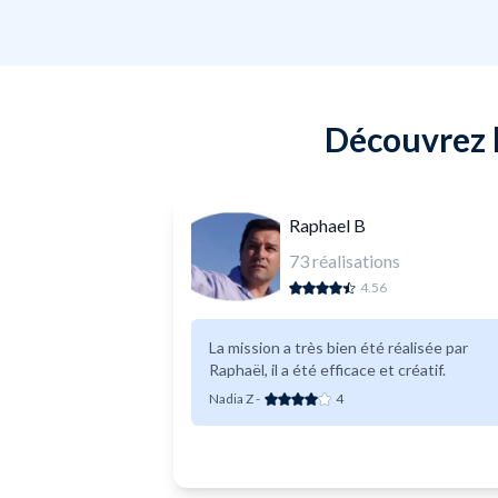
Découvrez l
Raphael B
73
réalisations
4.56
La mission a très bien été réalisée par
Raphaël, il a été efficace et créatif.
Nadia Z
-
4