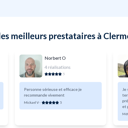
es meilleurs prestataires à Cler
Norbert O
4
réalisations
5
Personne sérieuse et efficace je
Je s
recommande vivement
ter
pré
Mickael V
-
5
et 
Mét