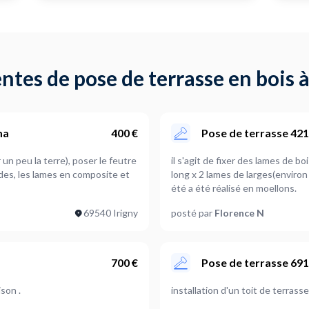
ntes de pose de terrasse en bois 
ma
400 €
Pose de terrasse 42
erre), poser le feutre
il s'agit de fixer des lames de bois sur le dessus d'un petit muret qui mesure 8m30 de
rdes, les lames en composite et
long x 2 lames de larges(enviro
été a été réalisé en moellons.
69540 Irigny
posté par
Florence N
700 €
Pose de terrasse 691
son .
installation d'un toit de terrasse