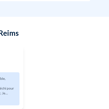
 Reims
léchi pour
; Je
es