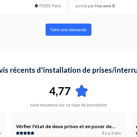
75001 Paris
posté par
Harame B
Faire une demande
vis récents d'installation de prises/inter
4,77
note moyenne sur ce type de prestation
Vérfier l'état de deux prises et en poser de
s
il y a 3 ans
nouvelles en plus rdc.