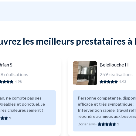
vrez les meilleurs prestataires à
rian S
Belellouche H
18
réalisations
259
réalisations
4.98
4.93
san, ne compte pas ses
Personne compétente, disponible,
gréables et ponctuel. Je
efficace et très sympathique!
rès chaleureusement !
Intervention rapide, travail réf
répondre au mieux aux besoins
5
recommande sans hésitation! Merci Sam
Doriane M
-
5
et à bientôt pour d&#039;autr
missions.