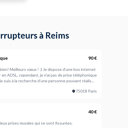
errupteurs à Reims
ique
90 €
 box internet
en ADSL, cependant, je n’ai pas de prise téléphonique
je suis à la recherche d’une personne pouvant réaliser
ste disponible et joignable par
75018 Paris
téléphone pour tout complément d’informations. Bien cordialement
40 €
acer deux prises murales qui se sont fissurées.