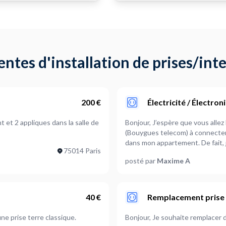
ntes d'installation de prises/int
200 €
Électricité / Électron
Bonjour, J’espère que vous allez bien! Meilleurs vœux ! :) Je dispose d’une
(Bouygues telecom) à connecter 
dans mon appartement. De fait, 
75014 Paris
l’installation de la prise au sein de mon logement. Je re
posté par
Maxime A
40 €
Remplacement prise
ne prise terre classique.
Bonjour, Je souhaite rempl