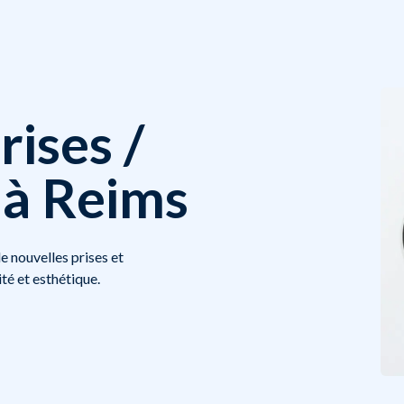
rises /
 à Reims
e nouvelles prises et
té et esthétique.