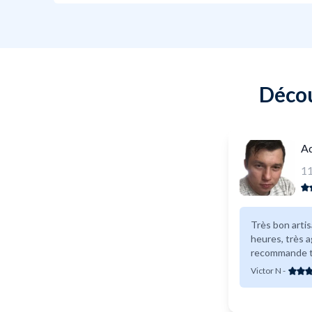
Décou
Ad
1
Très bon arti
heures, très a
recommande t
Victor N
-