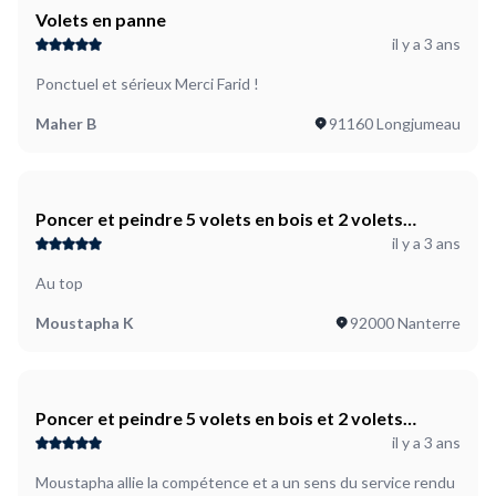
Volets en panne
il y a 3 ans
Ponctuel et sérieux Merci Farid !
Maher B
91160 Longjumeau
Poncer et peindre 5 volets en bois et 2 volets
il y a 3 ans
métalliques
Au top
Moustapha K
92000 Nanterre
Poncer et peindre 5 volets en bois et 2 volets
il y a 3 ans
métalliques
Moustapha allie la compétence et a un sens du service rendu