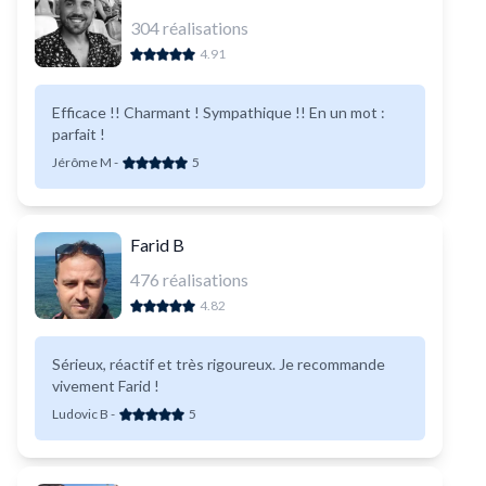
304
réalisations
4.91
Efficace !! Charmant ! Sympathique !! En un mot :
parfait !
Jérôme M
-
5
Farid B
476
réalisations
4.82
Sérieux, réactif et très rigoureux. Je recommande
vivement Farid !
Ludovic B
-
5