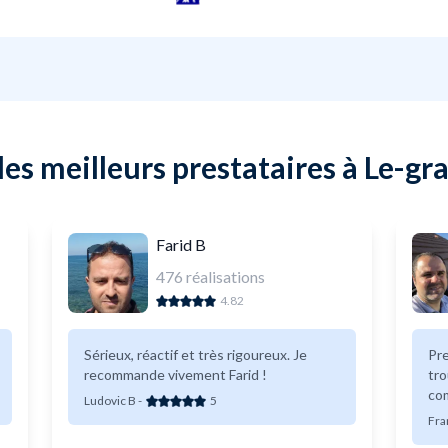
es meilleurs prestataires à Le-gr
Farid B
476
réalisations
4.82
Sérieux, réactif et très rigoureux. Je
Pre
recommande vivement Farid !
tro
co
Ludovic B
-
5
Fra