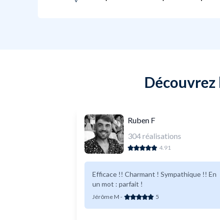
Découvrez l
Ruben F
304
réalisations
4.91
Efficace !! Charmant ! Sympathique !! En
un mot : parfait !
Jérôme M
-
5