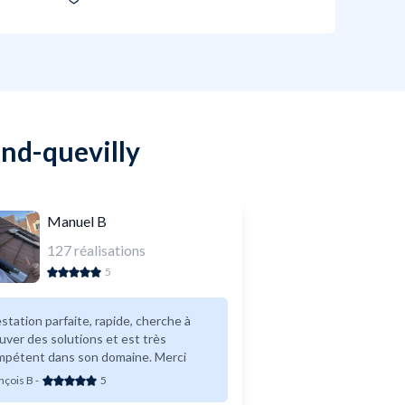
and-quevilly
Manuel B
127
réalisations
5
station parfaite, rapide, cherche à
uver des solutions et est très
mpétent dans son domaine. Merci
nçois B
-
5