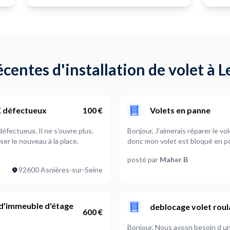
centes d'installation de volet à L
X défectueux
100 €
Volets en panne
Bonjour, J'aimerais réparer le v
donc mon volet est bloqué en p
posté par
Maher B
92600 Asnières-sur-Seine
 d'immeuble d'étage
deblocage volet rou
600 €
Bonjour, Nous avosn besoin d un prestataire pour débloquer un volet roulant qui ne s