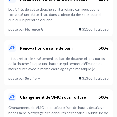
Les joints de cette douche sont à refaire car nous avons
constaté une fuite d’eau dans la pièce du dessous quand
quelqu’un prend sa douche
posté par
Florence G
31100 Toulouse
Rénovation de salle de bain
500 €
Il faut refaire le revêtement du bac de douche et des parois
de la douche jusqu'à une hauteur qui permet d'éliminer les
moisissures avec le même carrelage type mosaïque (2
exemples en fichiers attachés). Il faut aussi peut être réparer
posté par
Sophie M
31300 Toulouse
la vmc si elle ne fonctionne pas bien.
Changement de VMC sous Toiture
500 €
Changement de VMC sous toiture (6 m de haut) , detuilage
necessaire. Netoyage des conduits necessaire. Fourniture de