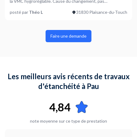
la VMC hygroréglable. Cause du changement, pas
d'extracation dans la salle de bain, VMC des années 80 non
posté par
Théo L
31830 Plaisance-du-Touch
entretenue.
Faire une demande
Les meilleurs avis récents de travaux
d'étanchéité à Pau
4,84
note moyenne sur ce type de prestation