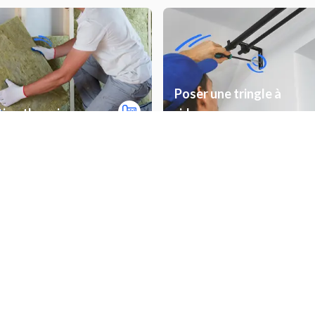
Poser une tringle à
tion thermique
rideaux
Autres prestations à Villeurbann
ller un portail motorisé
Installer un abri de jardin