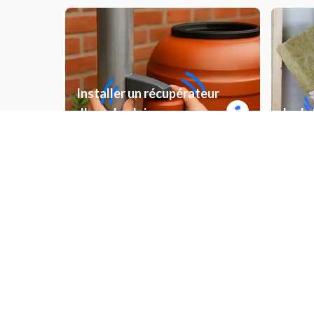
Installer un récupérateur
d'eau de pluie
Isola
Poser du placo
Insta