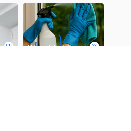
Ménage à domicile
e
Installer une piscine hors sol