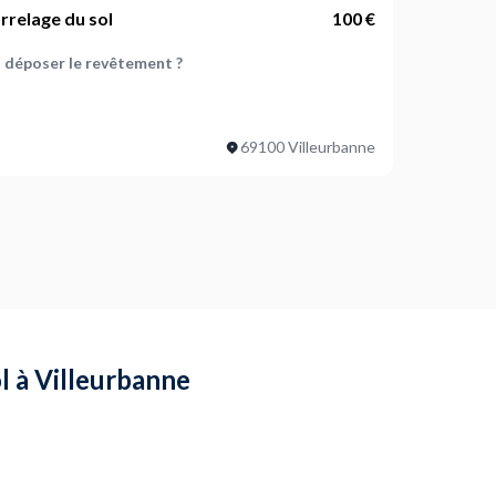
carrelage du sol
100 €
il déposer le revêtement ?
ser ?
69100 Villeurbanne
 pièce(s) ?
ojet ?
l à Villeurbanne
ptembre. En