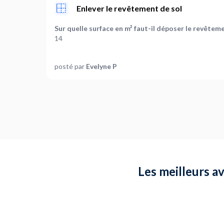
Enlever le revêtement de sol
Sur quelle surface en m² faut-il déposer le revêteme
14
Quel est le type de sol à déposer ?
posté par
Evelyne P
Moquette
Où en êtes-vous dans votre projet ?
Je suis prêt à démarrer
Plus d’infos...
Enlever une moquette et la déposer en déchetterie
Les meilleurs a