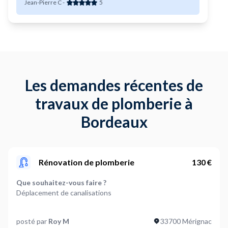
Jean-Pierre C
-
5
Les demandes récentes de
travaux de plomberie à
Bordeaux
Rénovation de plomberie
130 €
Que souhaitez-vous faire ?
Déplacement de canalisations
Quel élement nécessite des travaux (facultatif) ?
posté par
Roy M
33700 Mérignac
Tuyaux