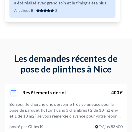
a été réalisé avec grand soin et le timing a été plus
que respecté. Allez y les yeux fermés, je
Angelique B
-
5
recommande à 100%!
Les demandes récentes de
pose de plinthes à Nice
Revêtements de sol
400 €
Bonjour, Je cherche une personne très soigneuse pour la
pose de parquet flottant dans 3 chambres ( 2 de 10 m2 env
et 1 de 13 m2 ) Je vous remercie d'avance pour votre réponse
Cordialement Gilles
posté par
Gilles K
Fréjus 83600