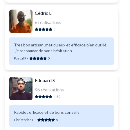
Cédric L
6
réalisations
5
Très bon artisan ,méticuleux et efficace,bien outillé
..je recommande sans hésitation..
Pascal R
-
5
Edouard S
96
réalisations
4.89
Rapide , efficace et de bons conseils
Christophe G
-
5