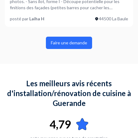
photos. - Sans ilot, forme I - Découpe potentielle pour les
finitions des façades (petites barres pour cacher les
différences de couleur) - Electroménager prévu : - Frigo
posté par
Laiha H
44500 La Baule
encastré - four encastré - microonde encastré - demi plaque
de cuisson - Hotte
Faire une demande
Les meilleurs avis récents
d'installation/rénovation de cuisine à
Guerande
4,79