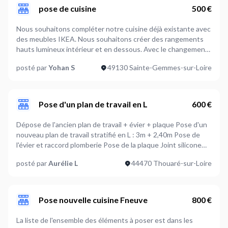
pose de cuisine
500 €
Nous souhaitons compléter notre cuisine déjà existante avec
des meubles IKEA. Nous souhaitons créer des rangements
hauts lumineux intérieur et en dessous. Avec le changement
de hotte et un placard sur un coté. Il faudra prévoir une
posté par
Yohan S
49130 Sainte-Gemmes-sur-Loire
découpe du plan de travail sur le
coté.https://kitchen.planner.ikea.com/fr/fr/planner/?
projectId=93CFC5C4-B153-470B-85AB-
29E1160EDCDC&ref=share
Pose d'un plan de travail en L
600 €
Dépose de l'ancien plan de travail + évier + plaque Pose d'un
nouveau plan de travail stratifié en L : 3m + 2,40m Pose de
l'évier et raccord plomberie Pose de la plaque Joint silicone
avec crédence
posté par
Aurélie L
44470 Thouaré-sur-Loire
Pose nouvelle cuisine Fneuve
800 €
La liste de l'ensemble des éléments à poser est dans les