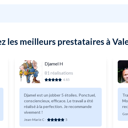
 les meilleurs prestataires à Va
Djamel H
81
réalisations
4.85
Djamel est un jobber 5 étoiles. Ponctuel,
Tra
consciencieux, efficace. Le travail a été
Monsieur a
réalisé à la perfection. Je recommande
re
vivement !
Gon
Jean-Marie C
-
5