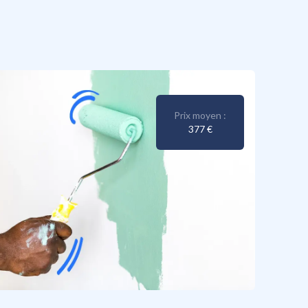
Prix moyen :
377 €