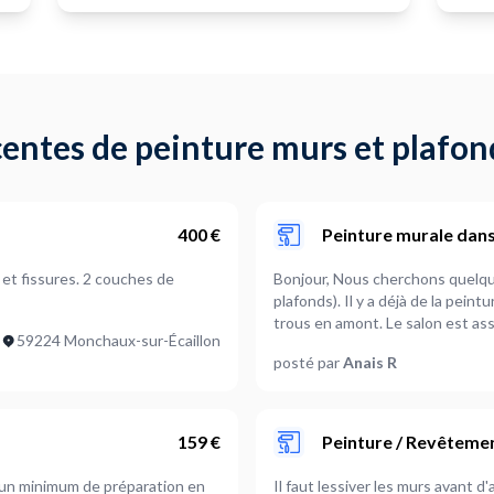
entes de peinture murs et plafon
400 €
Peinture murale dans
 et fissures. 2 couches de
Bonjour, Nous cherchons quelqu'
plafonds). Il y a déjà de la pei
trous en amont. Le salon est ass
59224 Monchaux-sur-Écaillon
refaire tout en blanc et un mur
posté par
Anais R
mais la pièce sera bien vide pou
159 €
Peinture / Revêteme
a un minimum de préparation en
Il faut lessiver les murs avant d'a