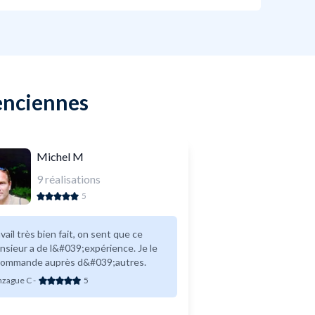
lenciennes
Michel M
9
réalisations
5
vail très bien fait, on sent que ce
 de l&#039;expérience. Je le
commande auprès d&#039;autres.
zague C
-
5