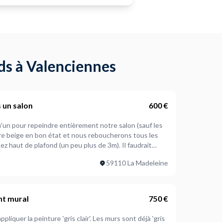
ds à Valenciennes
 un salon
600 €
un pour repeindre entièrement notre salon (sauf les
nture beige en bon état et nous reboucherons tous les
ez haut de plafond (un peu plus de 3m). Il faudrait
 de 13m2 en vert. Les photos sont avec des meubles
59110 La Madeleine
r le temps des travaux.
nt mural
750 €
ppliquer la peinture 'gris clair'. Les murs sont déjà 'gris