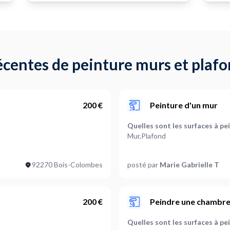
centes de peinture murs et plafo
200 €
Peinture d'un mur
Quelles sont les surfaces à pe
Mur,Plafond
)
Quelles sont les pièces concer
92270 Bois-Colombes
posté par
Marie Gabrielle T
Couloir
Faut-il retirer un revêtement
Non
200 €
Peindre une chambre
Quelles sont les surfaces à pe
Bon état