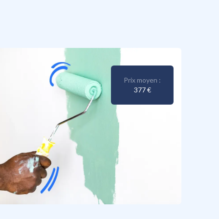
Prix moyen :
377 €