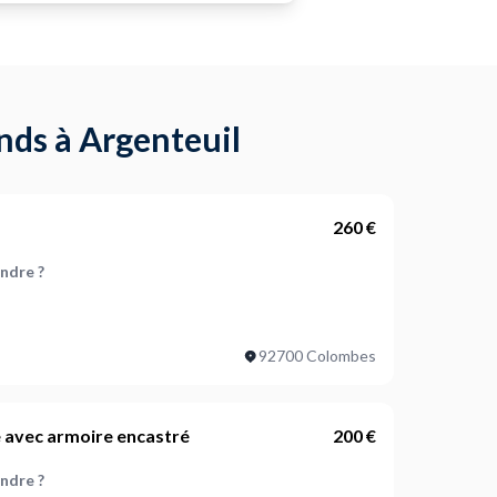
nds à Argenteuil
260 €
indre ?
nées ?
92700 Colombes
 mural ?
 avec armoire encastré
200 €
Quel est l'état de la surface à peindre ? (optionnel)
indre ?