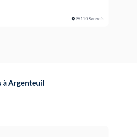
es avant de peindre ?
nées ?
95110 Sannois
ojet ?
 mural ?
Quel est l'état de la surface à peindre ? (optionnel)
es avant de peindre ?
, etc.)
s à Argenteuil
ojet ?
’intérieur (murs et étagères) et les murs de la chambre