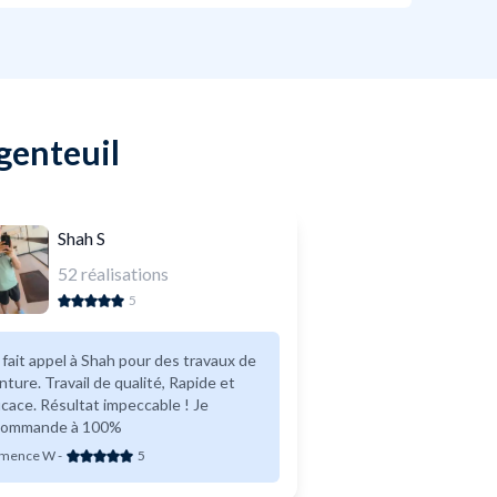
genteuil
Shah S
52
réalisations
5
i fait appel à Shah pour des travaux de
vail de qualité, Rapide et
icace. Résultat impeccable ! Je
commande à 100%
émence W
-
5