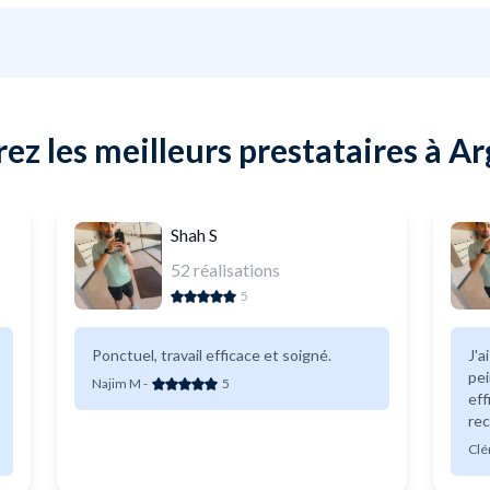
ez les meilleurs prestataires à Ar
Shah S
52
réalisations
5
Ponctuel, travail efficace et soigné.
J'a
peinture. Tra
Najim M
-
5
eff
re
Cl