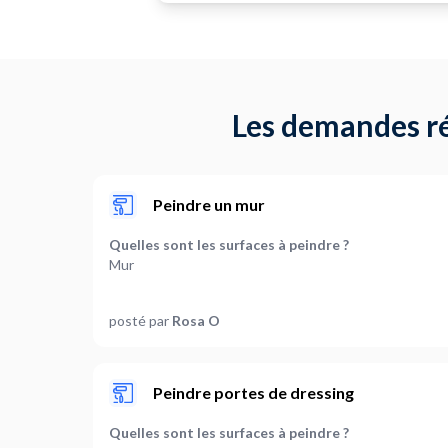
Les demandes ré
Peindre un mur
Quelles sont les surfaces à peindre ?
Mur
Quelle est la superficie à peindre en m² ? (optionnel
posté par
Rosa O
14
Quelles sont les pièces concernées ?
Chambre
Peindre portes de dressing
Faut-il retirer un revêtement mural ?
Quelles sont les surfaces à peindre ?
Non