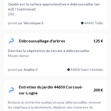
Quelle est la surface approximative à débroussailler (en
m2) ? (optionnel)
200
posté par
Veronique S
44440 Teillé
Décrivez la végétation du terrain à débroussailler
Très dense
Faut-il prévoir de couper
Débroussaillage d'arbres
125 €
Des herbacées
Décrivez la végétation du terrain à débroussailler
Où en êtes-vous dans votre projet ?
Moyen dense
Je suis prêt à démarrer
Faut-il prévoir de couper
posté par
Sophie C
44800 Saint-Herblain
Des herbacées,A définir ensemble
Où en êtes-vous dans votre projet ?
Je suis prêt à démarrer
Entretien du jardin 44650 Corcoué-
200 €
sur-Logne
Plus d’infos...
Je recherche un jardinier sérieux pour une intervention sur
Bonjour, je recherche quelqu'un pour débroussailler, envoyer
une toiture : * Retrait complet du lierre présent sur le toit *
les végétaux à la décheterie, déplacer des traverses de
Coupe des racines (important pour éviter la repousse)l’accès