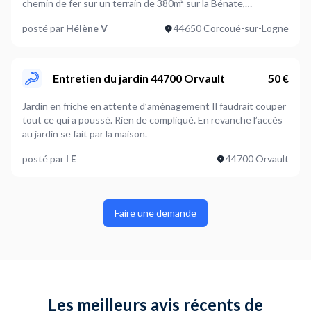
chemin de fer sur un terrain de 380m² sur la Bénate,
se fait sur le terrain du voisin qui est ouvert et accessible. *
commune de Corcoué sur Logne. Je ne fournis pas le matériel.
Nettoyage de la végétation sur le toit(mauvaises herbes
posté par
Hélène V
44650 Corcoué-sur-Logne
J'aimerais que les travaux se fassent le plus tôt possible.
entre les tuiles) * Si possible évacuation des déchets verts
souhaitez 📸 Voir photo ci-jointe pour l’état actuel Merci pour
votre réponse 😊
Entretien du jardin 44700 Orvault
50 €
Jardin en friche en attente d’aménagement Il faudrait couper
tout ce qui a poussé. Rien de compliqué. En revanche l’accès
au jardin se fait par la maison.
posté par
I E
44700 Orvault
Faire une demande
Les meilleurs avis récents de