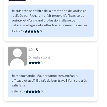
Je suis très satisfaite de la prestation de jardinage
réalisée par Richard.Il a fait preuve d’efficacité,de
sérieux et d’un grand professionnalisme.Le
débroussaillage a été effectué rapidement avec soin
au delà de mes attentes.C’est une personne de
Sophie C
-
5
confiance que je vous recommande vivement.
Léo B
6
réalisations
4
Je recommande Léo, personne très agréable,
efficace et actif. Il a fait du bon travail, j'en suis très
satisfaite !
Hélène V
-
5