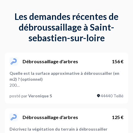
absolument satisfaisant ! Le jardin est désormais
propre et entretenu, jusqu’au passage suivant de
Les demandes récentes de
son jardinier préféré ! Je vous recommande Thierry
si vous recherchez un jardinier de qualité et bien
débroussaillage à Saint-
équipé. Donc je vous dis &quot; à bientôt &quot;!
sebastien-sur-loire
Débroussaillage d'arbres
156 €
Quelle est la surface approximative à débroussailler (en
m2) ? (optionnel)
200
posté par
Veronique S
44440 Teillé
Décrivez la végétation du terrain à débroussailler
Très dense
Faut-il prévoir de couper
Débroussaillage d'arbres
125 €
Des herbacées
Décrivez la végétation du terrain à débroussailler
Où en êtes-vous dans votre projet ?