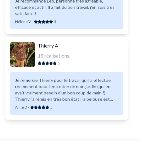
Je recommande Léo, personne très agréable,
efficace et actif. Il a fait du bon travail, j'en suis très
satisfaite !
Hélène V
-
5
Thierry A
18
réalisations
5
Je remercie Thierry pour le travail qu’il a effectué
récemment pour l’entretien de mon jardin (qui en
avait vraiment besoin d’un bon coup de main !)
Thierry l’a remis en très bon état : la pelouse est
tondue, il a débroussaillé les zones difficiles
Aline D
-
5
d&#039;accès et préparé un emplacement net pour
la table du jardin. C&#039;était un plaisir de voir son
professionnalisme et son engagement (2 passages à
la déchetterie avec sa remorque!) Thierry est très
communicatif. En fin de compte, le résultat était