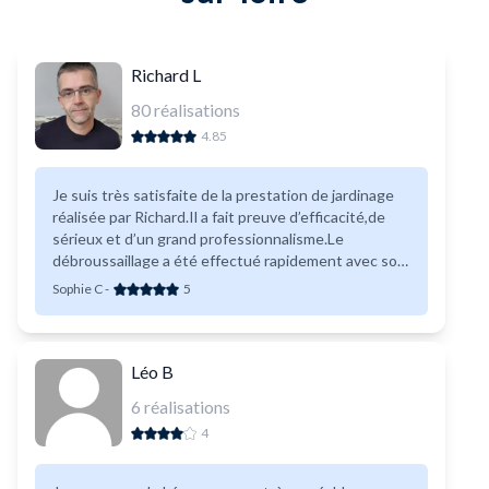
Richard L
80
réalisations
4.85
Je suis très satisfaite de la prestation de jardinage
réalisée par Richard.Il a fait preuve d’efficacité,de
sérieux et d’un grand professionnalisme.Le
débroussaillage a été effectué rapidement avec soin
au delà de mes attentes.C’est une personne de
Sophie C
-
5
confiance que je vous recommande vivement.
Léo B
6
réalisations
4