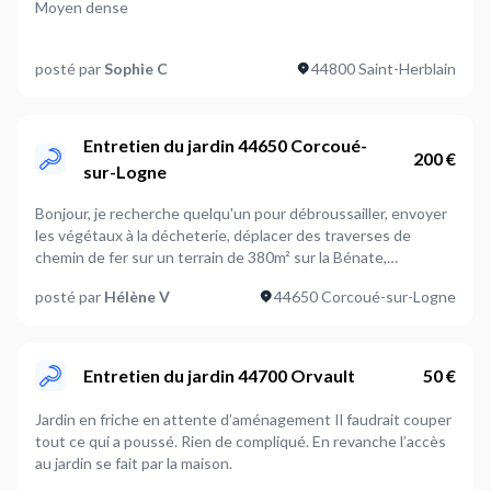
Moyen dense
Je suis prêt à démarrer
Faut-il prévoir de couper
posté par
Sophie C
44800 Saint-Herblain
Des herbacées,A définir ensemble
Où en êtes-vous dans votre projet ?
Je suis prêt à démarrer
Entretien du jardin 44650 Corcoué-
200 €
sur-Logne
Plus d’infos...
Je recherche un jardinier sérieux pour une intervention sur
Bonjour, je recherche quelqu'un pour débroussailler, envoyer
une toiture : * Retrait complet du lierre présent sur le toit *
les végétaux à la décheterie, déplacer des traverses de
Coupe des racines (important pour éviter la repousse)l’accès
chemin de fer sur un terrain de 380m² sur la Bénate,
se fait sur le terrain du voisin qui est ouvert et accessible. *
commune de Corcoué sur Logne. Je ne fournis pas le matériel.
Nettoyage de la végétation sur le toit(mauvaises herbes
posté par
Hélène V
44650 Corcoué-sur-Logne
J'aimerais que les travaux se fassent le plus tôt possible.
entre les tuiles) * Si possible évacuation des déchets verts
souhaitez 📸 Voir photo ci-jointe pour l’état actuel Merci pour
votre réponse 😊
Entretien du jardin 44700 Orvault
50 €
Jardin en friche en attente d’aménagement Il faudrait couper
tout ce qui a poussé. Rien de compliqué. En revanche l’accès
au jardin se fait par la maison.