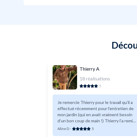
Découv
Thierry A
18
réalisations
5
Je remercie Thierry pour le travail qu’il a
effectué récemment pour l’entretien de
mon jardin (qui en avait vraiment besoin
d’un bon coup de main !) Thierry l’a remis
en très bon état : la pelouse est tondue,
Aline D
-
5
il a débroussaillé les zones difficiles