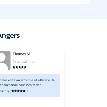
 Angers
Thomas M
6
réalisations
5
mas est sympathique et efficace. Je
recommande sans hésitation !
oline G
-
5