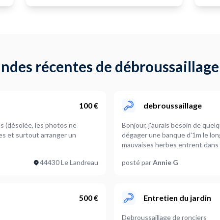
ndes récentes de débroussaillage
100 €
debroussaillage
es (désolée, les photos ne
Bonjour, j'aurais besoin de quelq
tes et surtout arranger un
dégager une banque d'1m le long
mauvaises herbes entrent dans mon jardin, le terrain est légèrement en pente ! merci
d'avance pour vos réponses
44430 Le Landreau
posté par
Annie G
500 €
Entretien du jardin
Debroussaillage de ronciers