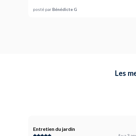
posté par
Bénédicte G
Les me
Entretien du jardin
il y a 3 an