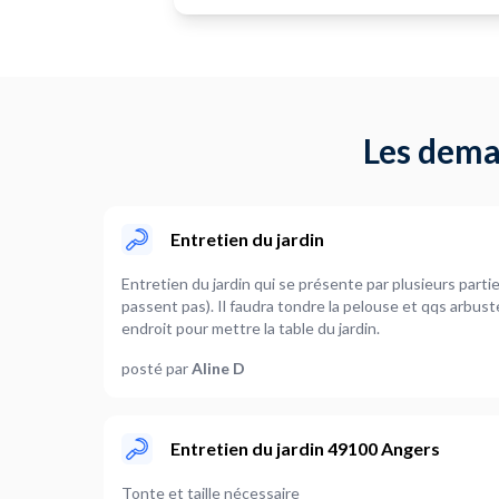
d&#039;accès et préparé un
emplacement net pour la table du jardin.
C&#039;était un plaisir de voir son
professionnalisme et son engagement (2
passages à la déchetterie avec sa
remorque!) Thierry est très
Les dema
communicatif. En fin de compte, le
résultat était absolument satisfaisant !
Le jardin est désormais propre et
entretenu, jusqu’au passage suivant de
son jardinier préféré ! Je vous
Entretien du jardin
recommande Thierry si vous recherchez
un jardinier de qualité et bien équipé.
Entretien du jardin qui se présente par plusieurs parti
Donc je vous dis &quot; à bientôt
passent pas). Il faudra tondre la pelouse et qqs arbus
&quot;!
endroit pour mettre la table du jardin.
posté par
Aline D
Entretien du jardin 49100 Angers
Tonte et taille nécessaire