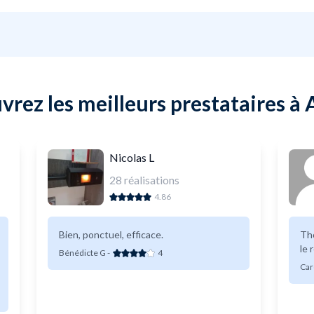
rez les meilleurs prestataires à
Nicolas L
28
réalisations
4.86
Bien, ponctuel, efficace.
Tho
le 
Bénédicte G
-
4
Car