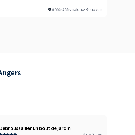
86550 Mignaloux-Beauvoir
 Angers
Débroussailler un bout de jardin
il y a 3 ans