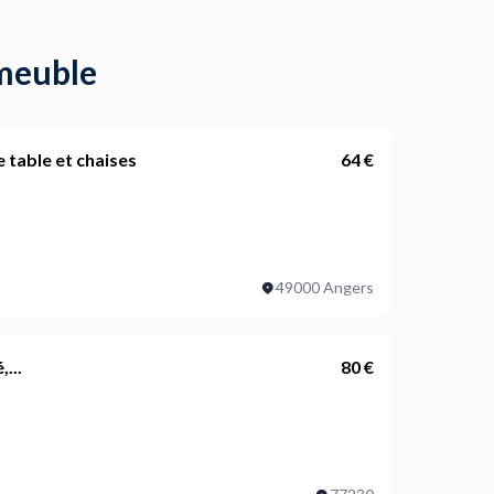
meuble
table et chaises
64 €
concernés ?
49000 Angers
tre fixés au mur ?
...
80 €
ojet ?
concernés ?