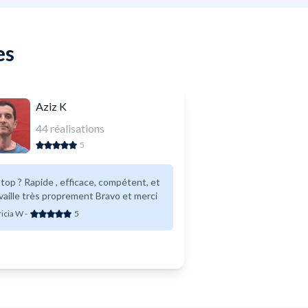
es
Aziz K
44
réalisations
5
top ? Rapide , efficace, compétent, et
vaille très proprement Bravo et merci
ricia W
-
5