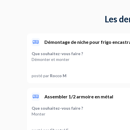
Les d
Démontage de niche pour frigo encastr
Que souhaitez-vous faire ?
Démonter et monter
Quelle est la marque du meuble concerné ? (Option
posté par
Rocco M
IKEA
Quels types de meubles sont concernés ?
Autre: 2
Assembler 1/2 armoire en métal
Les meubles ont-ils besoin d'être fixés au mur ?
Que souhaitez-vous faire ?
Oui
Monter
Quelle est la nature du mur sur lequel les meubles d
Quels types de meubles sont concernés ?
À définir ensemble