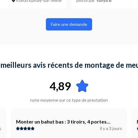
93800 Épinay-sur-Seine
posté par
Yuliya B
Canapé: 1
Les meubles ont-ils besoin d'ê
Non
Faire une demande
Où en êtes-vous dans votre pr
Je suis prêt à démarrer
 meilleurs avis récents de montage de me
4,89
note moyenne sur ce type de prestation
Monter un bahut bas : 3 tiroirs, 4 portes
s
il y a 3 jours
("BonVache")