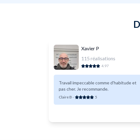
D
Xavier P
115
réalisations
4.97
Travail impeccable comme d'habitude et
pas cher. Je recommande.
Claire B
-
5