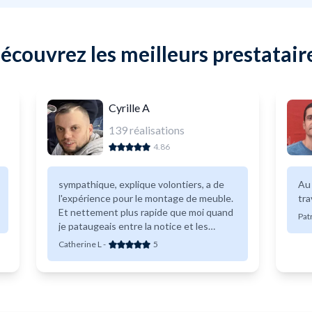
écouvrez les meilleurs prestatair
Cyrille A
139
réalisations
4.86
sympathique, explique volontiers, a de
Au 
l'expérience pour le montage de meuble.
tra
Et nettement plus rapide que moi quand
Pat
je pataugeais entre la notice et les
innombrables pièces fournies ! Il avait eu
Catherine L
-
5
aussi l'excellente idée d'apporter son
propre matériel, plus complet que le mien
!