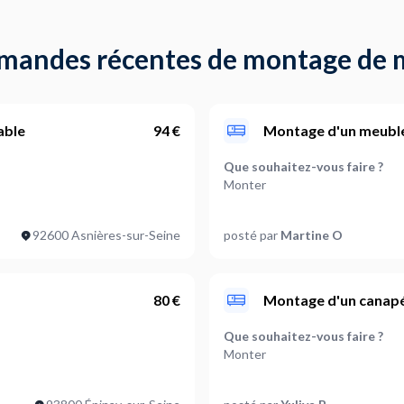
emandes récentes de montage de 
able
94 €
Montage d'un meuble 
Que souhaitez-vous faire ?
Monter
nel)
Quels types de meubles sont 
92600 Asnières-sur-Seine
posté par
Martine O
Table: 1,Chaise ou fauteuil: 6
Les meubles ont-ils besoin d'ê
Non
80 €
Montage d'un canapé,
Où en êtes-vous dans votre pr
Que souhaitez-vous faire ?
Je suis prêt à démarrer
Monter
oivent être fixés ?
Quels types de meubles sont 