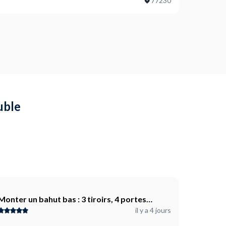
77230
tre fixés au mur ?
ojet ?
uble
Monter un bahut bas : 3 tiroirs, 4 portes
il y a 4 jours
("BonVache")