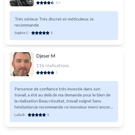
4.5
Très sérieux Très discret et méticuleux Je
recommande
Sophie C
-
5
Djeser M
116
réalisations
5
Personne de confiance très investie dans son
travail, a été au delà de ma demande pour le bien de
la réalisation Beau résultat, travail soigné Sans
hésitation je recommande ce monsieur merci encore
il a monter mes meuble de cuisine IKEA
Laila B
-
5