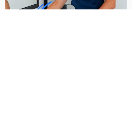
Installer / rénover une salle de bain
Monter un électroménager