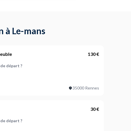
on à Le-mans
meuble
130 €
e de départ ?
 d'arrivée ?
35000 Rennes
30 €
ionnel)
e de départ ?