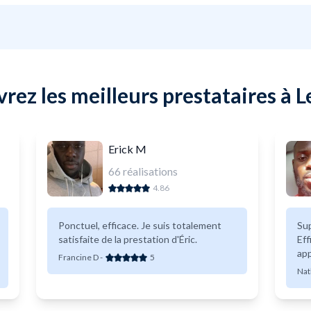
rez les meilleurs prestataires à 
Erick M
66
réalisations
4.86
Ponctuel, efficace. Je suis totalement
Sup
satisfaite de la prestation d'Éric.
Eff
app
Francine D
-
5
Nat