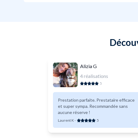
Découv
Alizia G
4
réalisations
5
Prestation parfaite. Prestataire efficace
et super sympa. Recommandée sans
aucune réserve !
Laurent K
-
5