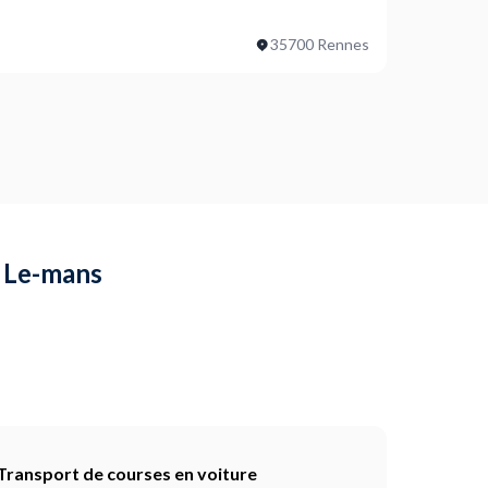
e produit lors de la livraison ?
 d'arrivée ?
35700 Rennes
lières à appliquer à cette livraison ?
ojet ?
ionnel)
e produit lors de la livraison ?
yre à Rennes, (2 cartons, total 64 kg) la livrer à mon
xer la penderie + monter un bureau assis-debout
à Le-mans
lières à appliquer à cette livraison ?
ojet ?
 à livrer chez moi (15 min de route) : 4 km environ. Je
Transport de courses en voiture