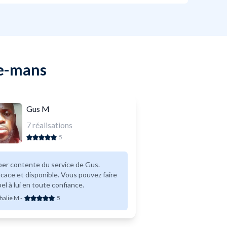
Le-mans
Gus M
7
réalisations
5
er contente du service de Gus.
icace et disponible. Vous pouvez faire
el à lui en toute confiance.
halie M
-
5