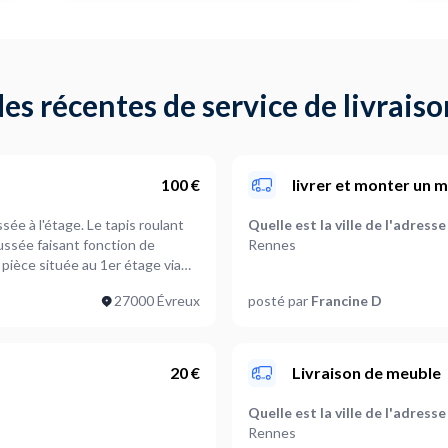
s récentes de service de livrais
100 €
livrer et monter un 
sée à l'étage. Le tapis roulant
Quelle est la ville de l'adress
ussée faisant fonction de
Rennes
e pièce située au 1er étage via
Quelle est la ville de l'adresse
27000 Évreux
posté par
Francine D
Rennes
Que souhaitez-vous livrer ?
Autre
20 €
Livraison de meuble
Poids de l'article à livrer (opt
Quelle est la ville de l'adress
Entre 50 et 100 kg
Rennes